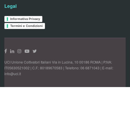
Legal
Informativa Privacy
Termini e Condizioni
UCI Unione Coltivatori Italiani Via in Lucina, 10 00186 ROMA | P.IVA:
IT05630521002 | C.F.: 80189670583 | Telefono: 06 6871043 | E-mail:
info@uci.it