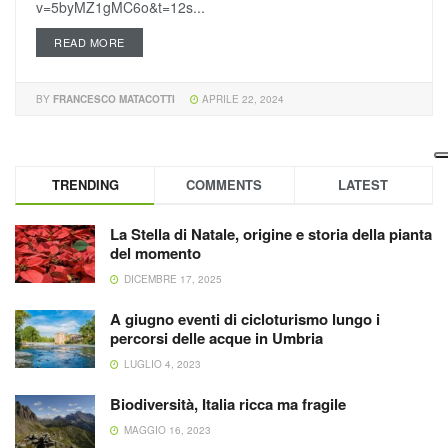
v=5byMZ1gMC6o&t=12s...
READ MORE
BY
FRANCESCO MATACOTTI
APRILE 22, 2024
TRENDING
COMMENTS
LATEST
La Stella di Natale, origine e storia della pianta
del momento
DICEMBRE 17, 2025
A giugno eventi di cicloturismo lungo i
percorsi delle acque in Umbria
LUGLIO 4, 2023
Biodiversità, Italia ricca ma fragile
MAGGIO 16, 2023