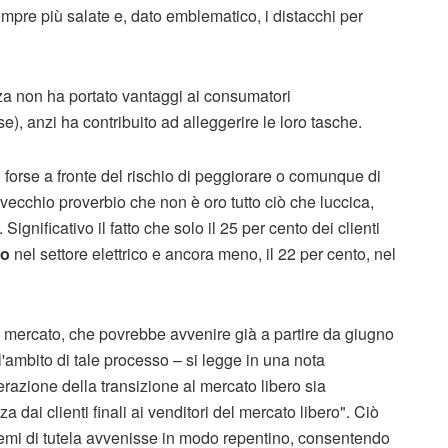
pre più salate e, dato emblematico, i distacchi per
enza non ha portato vantaggi ai consumatori
), anzi ha contribuito ad alleggerire le loro tasche.
 forse a fronte del rischio di peggiorare o comunque di
 vecchio proverbio che non è oro tutto ciò che luccica,
ignificativo il fatto che solo il 25 per cento dei clienti
to
nel settore elettrico e ancora meno, il 22 per cento, nel
bero mercato, che povrebbe avvenire già a partire da giugno
ll'ambito di tale processo – si legge in una nota
erazione della transizione al mercato libero sia
a dai clienti finali ai venditori del mercato libero". Ciò
temi di tutela avvenisse in modo repentino, consentendo