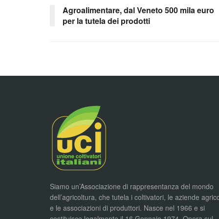
Agroalimentare, dal Veneto 500 mila euro
per la tutela dei prodotti
Siamo un’Associazione di rappresentanza del mondo
dell’agricoltura, che tutela i coltivatori, le aziende agric
e le associazioni di produttori. Nasce nel 1966 e si
costituisce legalmente il 16 Gennaio 1974. Opera sul