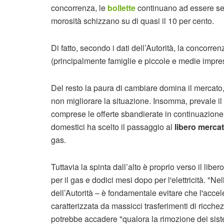
concorrenza, le
bollette
continuano ad essere sem
morosità schizzano su di quasi il 10 per cento.
Di fatto, secondo i dati dell’Autorità, la concorr
(principalmente famiglie e piccole e medie imprese
Del resto la paura di cambiare domina il mercato,
non migliorare la situazione. Insomma, prevale il
comprese le offerte sbandierate in continuazione. S
domestici ha scelto il passaggio al
libero merca
gas.
Tuttavia la spinta dall’alto è proprio verso il li
per il gas e dodici mesi dopo per l'elettricità. "Ne
dell’Autorità – è fondamentale evitare che l'accel
caratterizzata da massicci trasferimenti di ricchezz
potrebbe accadere "qualora la rimozione dei sis