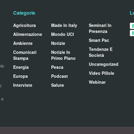
Categorie
L
Agricoltura
Made In Italy
Seminari In
Presenza
Alimentazione
Mondo UCI
Smart Pac
Ambiente
Notizie
Tendenze E
Comunicati
Notizie In
Società
Stampa
Primo Piano
Uncategorized
ole
Energia
Pesca
Video Pillole
Europa
Podcast
Webinar
Interviste
Salute
i
i e