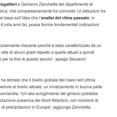
egattieri
e Giovanni Zanchetta del dipartimento di
cerca, che complessivamente ha coinvolto 12 istituzioni fra
si basa sull’idea che l
’analisi del clima passato
, in
6 mila anni fa), possa fornire fondamentali indicazioni
ticolarmente rilevante perché è stato caratterizzato da un
lte di alcuni gradi rispetto a quelle attuali e quindi
i per la fine di questo secolo”, spiega Giovanni
 stimato che il livello globale del mare nell’ultima
periore al livello attuale, un innalzamento in buona parte
Groenlandia. “Un tale scioglimento dei ghiacci potrebbe
ircolazione oceanica del Nord Atlantico, con momenti di
à di precipitazioni in Europa”, aggiunge Zanchetta.