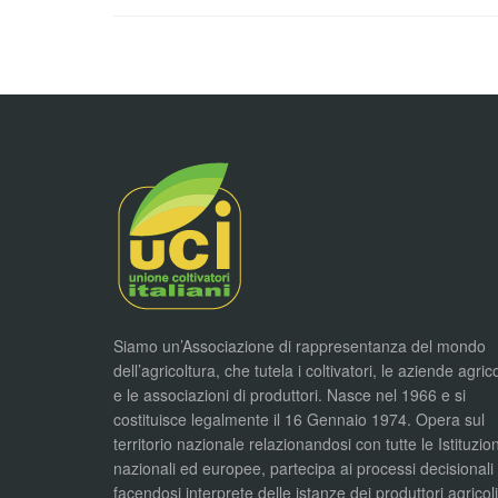
Siamo un’Associazione di rappresentanza del mondo
dell’agricoltura, che tutela i coltivatori, le aziende agric
e le associazioni di produttori. Nasce nel 1966 e si
costituisce legalmente il 16 Gennaio 1974. Opera sul
territorio nazionale relazionandosi con tutte le Istituzion
nazionali ed europee, partecipa ai processi decisionali
facendosi interprete delle istanze dei produttori agricol