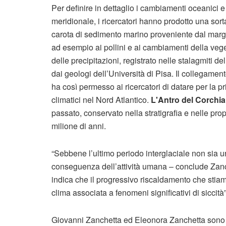
Per definire in dettaglio i cambiamenti oceanici e 
meridionale, i ricercatori hanno prodotto una sorta
carota di sedimento marino proveniente dal margine
ad esempio ai pollini e ai cambiamenti della vege
delle precipitazioni, registrato nelle stalagmiti del
dai geologi dell’Università di Pisa. Il collegament
ha così permesso ai ricercatori di datare per la p
climatici nel Nord Atlantico.
L'Antro del Corchia
passato, conservato nella stratigrafia e nelle pro
milione di anni.
“Sebbene l’ultimo periodo interglaciale non sia 
conseguenza dell’attività umana – conclude Zanch
indica che il progressivo riscaldamento che stiam
clima associata a fenomeni significativi di siccità”
Giovanni Zanchetta ed Eleonora Zanchetta sono ri