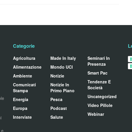
Categorie
L
Agricoltura
Made In Italy
Seminari In
Presenza
Alimentazione
Mondo UCI
Smart Pac
Ambiente
Notizie
Tendenze E
Comunicati
Notizie In
Società
Stampa
Primo Piano
Uncategorized
ole
Energia
Pesca
Video Pillole
Europa
Podcast
Webinar
Interviste
Salute
i
i e