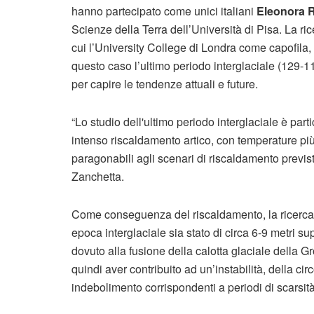
hanno partecipato come unici italiani
Eleonora R
Scienze della Terra dell’Università di Pisa. La ri
cui l’University College di Londra come capofila, 
questo caso l’ultimo periodo interglaciale (129-11
per capire le tendenze attuali e future.
“Lo studio dell'ultimo periodo interglaciale è par
intenso riscaldamento artico, con temperature più a
paragonabili agli scenari di riscaldamento previst
Zanchetta.
Come conseguenza del riscaldamento, la ricerca ha
epoca interglaciale sia stato di circa 6-9 metri su
dovuto alla fusione della calotta glaciale della 
quindi aver contribuito ad un’instabilità, della c
indebolimento corrispondenti a periodi di scarsit