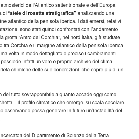
atmosferici dell'Atlantico settentrionale e dell'Europa
 di "
stele di rosetta stratigrafica"
analizzando una
 atlantico della penisola iberica. I dati emersi, relativi
tazione, sono stati quindi confrontati con l’andamento
la grotta “Antro del Corchia”, nel nord Italia, già studiate
o tra Corchia e il margine atlantico della penisola iberica
rima volta in modo dettagliato e preciso i cambiamenti
possiede infatti un vero e proprio archivio del clima
prietà chimiche delle sue concrezioni, che copre più di un
un del tutto sovrapponibile a quanto accade oggi come
etta – il profilo climatico che emerge, su scala secolare,
o osservando possa generare in futuro un’instabilità del
.
cercatori del Dipartimento di Scienze della Terra