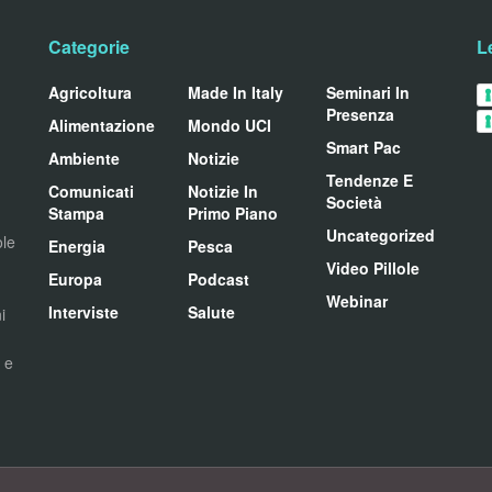
Categorie
L
Agricoltura
Made In Italy
Seminari In
Presenza
Alimentazione
Mondo UCI
Smart Pac
Ambiente
Notizie
Tendenze E
Comunicati
Notizie In
Società
Stampa
Primo Piano
Uncategorized
ole
Energia
Pesca
Video Pillole
Europa
Podcast
Webinar
Interviste
Salute
i
i e