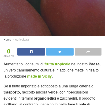
Home
Agricoltura
0
SHARES
Aumentano i consumi di
frutta tropicale
nel nostro
Paese
,
un vero cambiamento culturale in atto, che mette in risalto
la produzione
made in Sicily
.
Se il frutto importato è sottoposto a una lunga catena di
trasporto
, raccolto ancora verde, con ripercussioni
evidenti in termini
organolettici
e zuccherini, il prodotto
siciliano, al contrario, viene colto nella
fase finale di