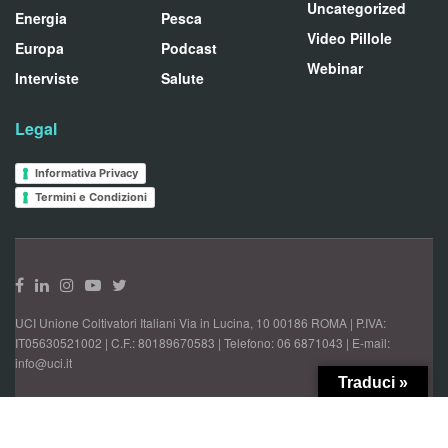
Uncategorized
Energia
Pesca
Video Pillole
Europa
Podcast
Webinar
Interviste
Salute
Legal
Informativa Privacy
Termini e Condizioni
UCI Unione Coltivatori Italiani Via in Lucina, 10 00186 ROMA | P.IVA:
IT05630521002 | C.F.: 80189670583 | Telefono: 06 6871043 | E-mail:
info@uci.it
Traduci »