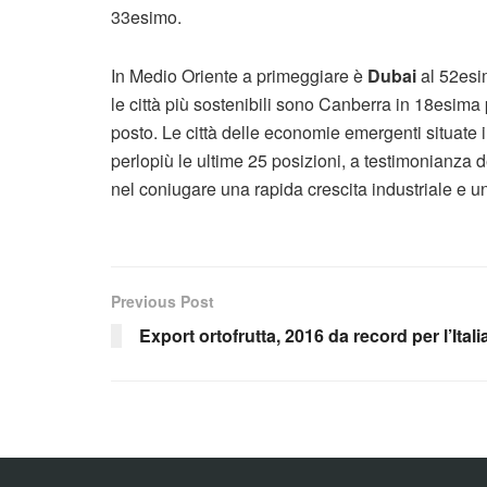
33esimo.
In Medio Oriente a primeggiare è
Dubai
al 52esi
le città più sostenibili sono Canberra in 18esima
posto. Le città delle economie emergenti situate
perlopiù le ultime 25 posizioni, a testimonianza de
nel coniugare una rapida crescita industriale e un
Previous Post
Export ortofrutta, 2016 da record per l’Itali