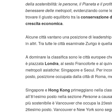
della sostenibilità: le persone, il Pianeta e il prof
benessere delle metropoli,
evidenziando come le
trovare il giusto equilibrio tra la
conservazione del
crescita economica
.
Alcune città vantano una posizione di leadership 
in altri. Tra tutte le città esaminate Zurigo è quel
A dominare la classifica sono le città europee ch
è piazzata
Londra
, al sesto Francoforte e al qu
metropoli asiatiche: Singapore e Seoul. Per incon
posto, posizione occupata dalla città di Roma, m
Singapore e
Hong Kong
primeggiano nella classi
all’81esimo posto nella sezione
Persone
a causa 
più sostenibile è Vancouver che occupa la 23esim
26esimo posto. Vancouver e New York sono segui