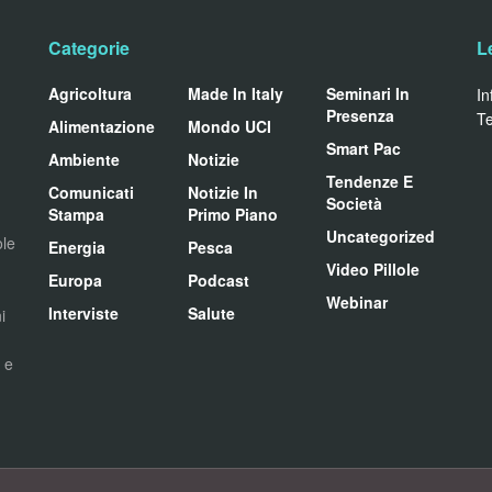
Categorie
L
Agricoltura
Made In Italy
Seminari In
In
Presenza
Te
Alimentazione
Mondo UCI
Smart Pac
Ambiente
Notizie
Tendenze E
Comunicati
Notizie In
Società
Stampa
Primo Piano
Uncategorized
ole
Energia
Pesca
Video Pillole
Europa
Podcast
Webinar
Interviste
Salute
i
i e