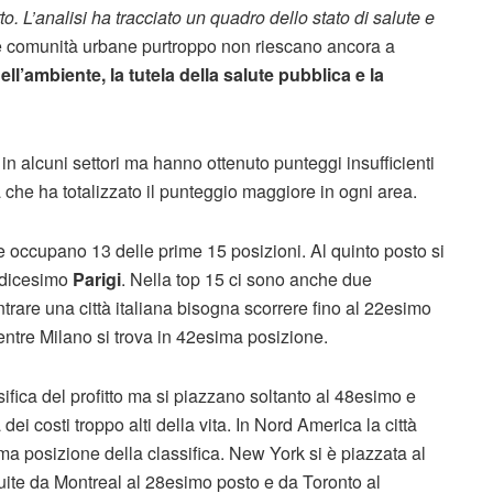
itto. L’analisi ha tracciato un quadro dello stato di salute e
 comunità urbane purtroppo non riescano ancora a
l’ambiente, la tutela della salute pubblica e la
in alcuni settori ma hanno ottenuto punteggi insufficienti
la che ha totalizzato il punteggio maggiore in ogni area.
e occupano 13 delle prime 15 posizioni. Al quinto posto si
indicesimo
Parigi
. Nella top 15 ci sono anche due
trare una città italiana bisogna scorrere fino al 22esimo
entre Milano si trova in 42esima posizione.
fica del profitto ma si piazzano soltanto al 48esimo e
dei costi troppo alti della vita. In Nord America la città
a posizione della classifica. New York si è piazzata al
te da Montreal al 28esimo posto e da Toronto al