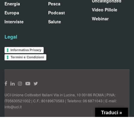
Uncategorized
Energia
Pesca
Video Pillole
Europa
Podcast
Webinar
Interviste
Salute
Legal
Informativa Privacy
Termini e Condizioni
UCI Unione Coltivatori Italiani Via in Lucina, 10 00186 ROMA | P.IVA:
IT05630521002 | C.F.: 80189670583 | Telefono: 06 6871043 | E-mail:
info@uci.it
Traduci »