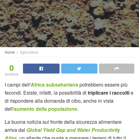
Home
Agricoltura
0
SHARES
I campi dell'
Africa subsahariana
potrebbero essere più
fecondi. Esiste, infatti, la possibilità di
triplicare i raccolti
e
di rispondere alla domanda di cibo, anche in vista
dell'
aumento della popolazione
.
La buona notizia sul fronte della sicurezza alimentare
arriva dal
Global Yield Gap and Water Productivity
Atlas
, un atlante che punta a mappare i terreni di tutto il