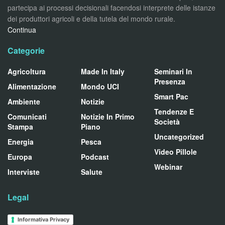
partecipa ai processi decisionali facendosi interprete delle istanze
dei produttori agricoli e della tutela del mondo rurale.
Continua
Categorie
Agricoltura
Made In Italy
Seminari In
Presenza
Alimentazione
Mondo UCI
Smart Pac
Ambiente
Notizie
Tendenze E
Comunicati
Notizie In Primo
Società
Stampa
Piano
Uncategorized
Energia
Pesca
Video Pillole
Europa
Podcast
Webinar
Interviste
Salute
Legal
Informativa Privacy