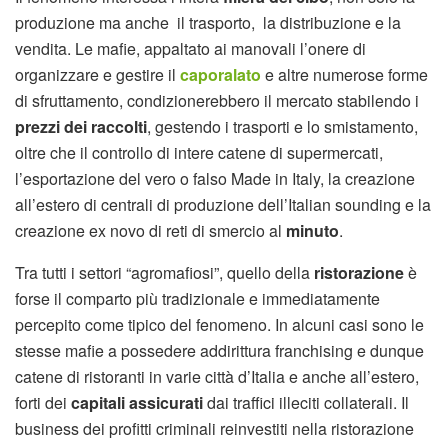
produzione ma anche il trasporto, la distribuzione e la
vendita. Le mafie, appaltato ai manovali l’onere di
organizzare e gestire il
caporalato
e altre numerose forme
di sfruttamento, condizionerebbero il mercato stabilendo i
prezzi dei raccolti
, gestendo i trasporti e lo smistamento,
oltre che il controllo di intere catene di supermercati,
l’esportazione del vero o falso Made in Italy, la creazione
all’estero di centrali di produzione dell’Italian sounding e la
creazione ex novo di reti di smercio al
minuto
.
Tra tutti i settori “agromafiosi”, quello della
ristorazione
è
forse il comparto più tradizionale e immediatamente
percepito come tipico del fenomeno. In alcuni casi sono le
stesse mafie a possedere addirittura franchising e dunque
catene di ristoranti in varie città d’Italia e anche all’estero,
forti dei
capitali assicurati
dai traffici illeciti collaterali. Il
business dei profitti criminali reinvestiti nella ristorazione