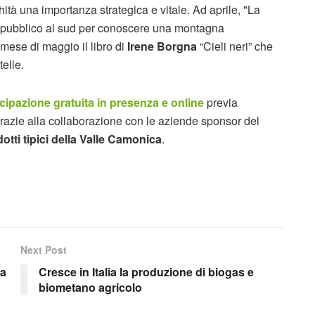
hità una importanza strategica e vitale. Ad aprile, "La
l pubblico al sud per conoscere una montagna
mese di maggio il libro di
Irene Borgna
“Cieli neri” che
stelle.
cipazione gratuita in presenza e online
previa
grazie alla collaborazione con le aziende sponsor del
tti tipici della Valle Camonica
.
Next Post
 a
Cresce in Italia la produzione di biogas e
biometano agricolo