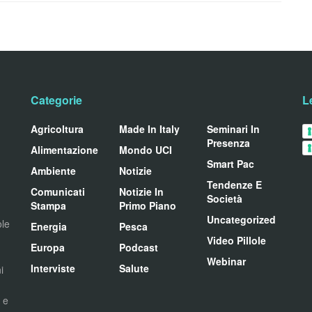
Categorie
L
Agricoltura
Made In Italy
Seminari In
Presenza
Alimentazione
Mondo UCI
Smart Pac
Ambiente
Notizie
Tendenze E
Comunicati
Notizie In
Società
Stampa
Primo Piano
Uncategorized
ole
Energia
Pesca
Video Pillole
Europa
Podcast
Webinar
Interviste
Salute
i
i e