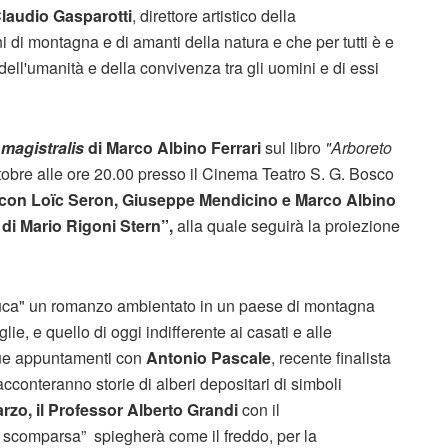
Claudio Gasparotti
, direttore artistico della
ini di montagna e di amanti della natura e che per tutti è e
 dell'umanità e della convivenza tra gli uomini e di essi
 magistralis
di Marco Albino Ferrari
sul libro
"Arboreto
tobre alle ore 20.00 presso il Cinema Teatro S. G. Bosco
 con Loïc Seron, Giuseppe Mendicino e Marco Albino
rio di Mario Rigoni Stern”,
alla quale seguirà la proiezione
uca" un romanzo ambientato in un paese di montagna
lie, e quello di oggi indifferente ai casati e alle
due appuntamenti con
Antonio Pascale
, recente finalista
cconteranno storie di alberi depositari di simboli
rzo, il Professor Alberto Grandi
con il
ua scomparsa” spiegherà come il freddo, per la