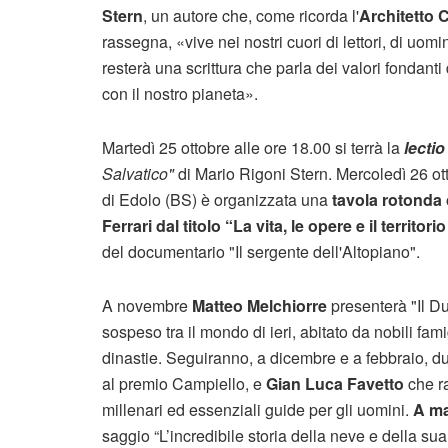
Stern
, un autore che, come ricorda l'
Architetto 
rassegna, «vive nei nostri cuori di lettori, di uom
resterà una scrittura che parla dei valori fondanti
con il nostro pianeta».
Martedì 25 ottobre alle ore 18.00 si terrà la
lectio
Salvatico"
di Mario Rigoni Stern. Mercoledì 26 ot
di Edolo (BS) è organizzata una
tavola rotonda
Ferrari dal titolo “La vita, le opere e il territo
del documentario "Il sergente dell'Altopiano".
A novembre
Matteo Melchiorre
presenterà "Il D
sospeso tra il mondo di ieri, abitato da nobili famig
dinastie. Seguiranno, a dicembre e a febbraio, 
al premio Campiello, e
Gian Luca Favetto
che ra
millenari ed essenziali guide per gli uomini.
A ma
saggio “L’incredibile storia della neve e della s