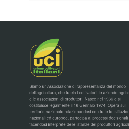
Siamo un’Associazione di rappresentanza del mondo
dell’agricoltura, che tutela i coltivatori, le aziende agric
e le associazioni di produttori. Nasce nel 1966 e si
costituisce legalmente il 16 Gennaio 1974. Opera sul
territorio nazionale relazionandosi con tutte le Istituzion
nazionali ed europee, partecipa ai processi decisionali
facendosi interprete delle istanze dei produttori agricol