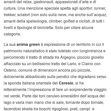
amanti del relax, gastronauti, appassionati d’arte e di
cultura. Una menzione speciale spetta agli sportivi: runner,
trekker, sciatori (non solo sulla neve, ma anche sull’acqua),
amanti della speleologia, climber, golfisti e ciclisti, di tutti i
livelli e tipologie di bicicletta. Solo per citare alcune
categorie.
La sua
anima green
è espressione di un territorio in cui il
patrimonio naturalistico è stato tutelato con lungimiranza e
percorrendo il tratto di strada tra Argegno, piccolo gioiello
affacciato su un bellissimo tratto del Lario, e Claino con
Osteno, comune di dimensioni ancora più piccole,
dolcemente abbarbicato sulle pendici che digradano verso
la sponda italiana orientale del
Ceresio
, si ha
letteralmente l’impressione di fare un sorprendente viaggio
nel verde. Parte dai toni ceruleo-smeraldini dell’acqua del
lago e varia man mano che si sale, tornante dopo tornate,
facendosi strada tra boschi rigogliosi, prati, campi e