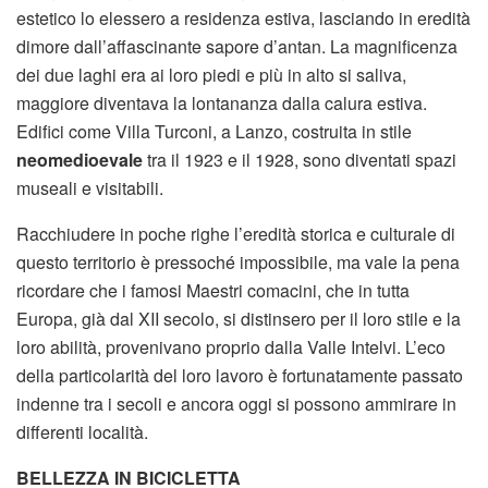
estetico lo elessero a residenza estiva, lasciando in eredità
dimore dall’affascinante sapore d’antan. La magnificenza
dei due laghi era ai loro piedi e più in alto si saliva,
maggiore diventava la lontananza dalla calura estiva.
Edifici come Villa Turconi, a Lanzo, costruita in stile
neomedioevale
tra il 1923 e il 1928, sono diventati spazi
museali e visitabili.
Racchiudere in poche righe l’eredità storica e culturale di
questo territorio è pressoché impossibile, ma vale la pena
ricordare che i famosi Maestri comacini, che in tutta
Europa, già dal XII secolo, si distinsero per il loro stile e la
loro abilità, provenivano proprio dalla Valle Intelvi. L’eco
della particolarità del loro lavoro è fortunatamente passato
indenne tra i secoli e ancora oggi si possono ammirare in
differenti località.
BELLEZZA IN BICICLETTA