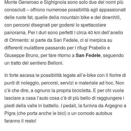
Monte Generoso e Sighignola sono solo due dei nomi più
conosciuti – offrono numerose possibilità agli appassionati
delle ruote fat, quelle della mountain bike e del downhill,
con percorsi disegnati per godersi lo spettacolare
panorama. Per i duri sono perfetti i circa 40 km dell’anello
di Orimento: si parte da San Fedele, ci si inerpica su
differenti mulattiere passando per i rifugi Prabello e
Giuseppe Bruno, per fare ritorno a
San Fedele
, seguendo
un tratto del sentiero Belloni.
In forte ascesa le possibilità legate all’e-bike con il fiorire di
punti di noleggio, percorsi, servizi e materiale ad hoc. Non
c’è che dire, a ognuno la propria bicicletta. E per chi vuole
lasciare a casa l’auto cosa c’è di più bello di raggiungere i
piedi della valle in battello. I pedali, la funivia da Argegno a
Pigra (che porta anche le bici) o un comodo autobus
faranno il resto!