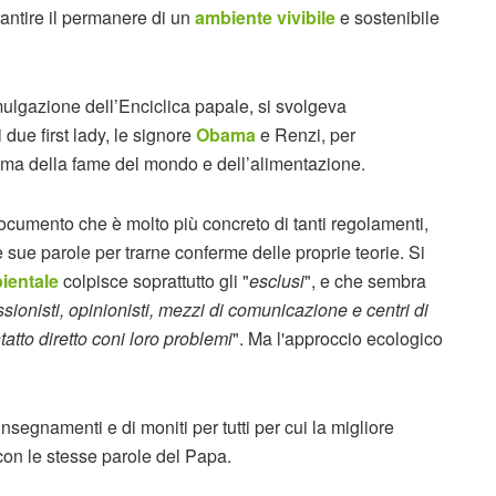
antire il permanere di un
ambiente vivibile
e sostenibile
ulgazione dell’Enciclica papale, si svolgeva
due first lady, le signore
Obama
e Renzi, per
blema della fame del mondo e dell’alimentazione.
ocumento che è molto più concreto di tanti regolamenti,
le sue parole per trarne conferme delle proprie teorie. Si
ientale
colpisce soprattutto gli "
esclusi
", e che sembra
ssionisti, opinionisti, mezzi di comunicazione e centri di
atto diretto coni loro problemi
". Ma l'approccio ecologico
nsegnamenti e di moniti per tutti per cui la migliore
on le stesse parole del Papa.