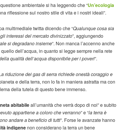
 la questione ambientale si ha leggendo che “
Un’ecologia
 riflessione sul nostro stile di vita e i nostri ideali”.
pa multimediale twitta dicendo che “
Qualunque cosa sia
gli interessi del mercato divinizzato
”, aggiungendo
rale si degradano insieme
”. Non manca l’accenno anche
quello dell’acqua, in quanto si legge sempre nella rete
ella qualità dell’acqua disponibile per i poveri
”.
La riduzione dei gas di serra richiede onestà coraggio e
pianeta e della terra, non lo fa in maniera astratta ma con
oblema della tutela di questo bene immenso.
neta abitabile
all’umanità che verrà dopo di noi” e subito
cevuto appartiene a coloro che verranno
” e “
la terra è
ono andare a beneficio di tutti
”. Forse le avanzate hanno
tà indigene
non considerano la terra un bene