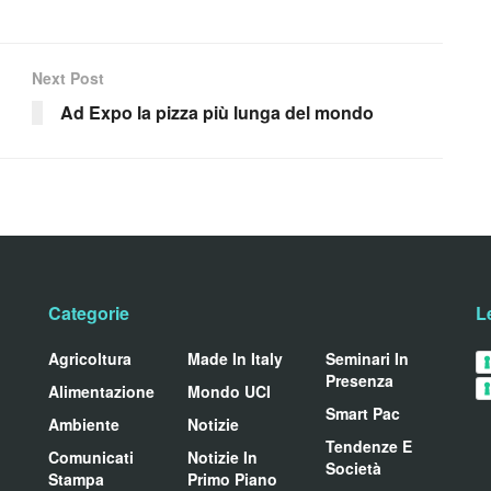
Next Post
Ad Expo la pizza più lunga del mondo
Categorie
L
Agricoltura
Made In Italy
Seminari In
Presenza
Alimentazione
Mondo UCI
Smart Pac
Ambiente
Notizie
Tendenze E
Comunicati
Notizie In
Società
Stampa
Primo Piano