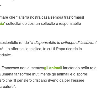
.
are che “la terra nostra casa sembra trasformarsi
zia
” sollecitando così un sollecito e responsabile
sostenibile rende "
indispensabile lo sviluppo di istituzioni
te
". Lo afferma l'enciclica, in cui il Papa ricorda la
ndiale".
a Francesco non dimentica
gli animali
lanciando nella rete
à umana far soffrire inutilmente gli animali e disporre
rò che “Il pensiero cristiano rivendica per l’essere
creature”.