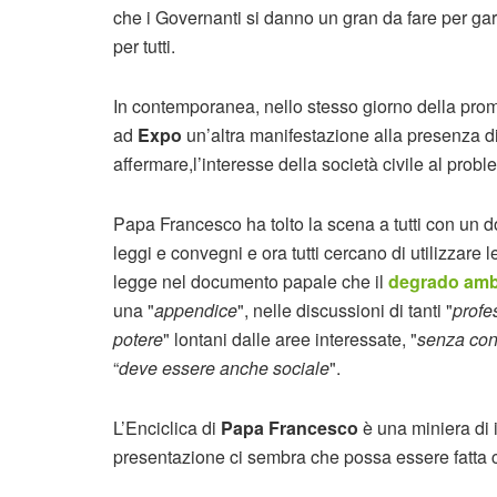
che i Governanti si danno un gran da fare per gar
per tutti.
In contemporanea, nello stesso giorno della prom
ad
Expo
un’altra manifestazione alla presenza di 
affermare,l’interesse della società civile al pro
Papa Francesco ha tolto la scena a tutti con un d
leggi e convegni e ora tutti cercano di utilizzare 
legge nel documento papale che il
degrado amb
una "
appendice
", nelle discussioni di tanti "
profe
potere
" lontani dalle aree interessate, "
senza cont
“
deve essere anche sociale
".
L’Enciclica di
Papa Francesco
è una miniera di i
presentazione ci sembra che possa essere fatta c