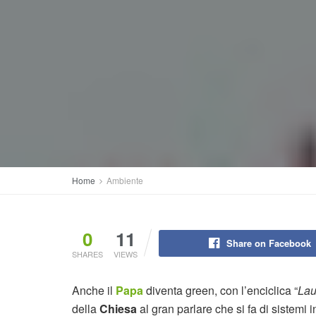
Home
Ambiente
0
11
Share on Facebook
SHARES
VIEWS
Anche il
Papa
diventa green, con l’enciclica “
Lau
della
Chiesa
al gran parlare che si fa di sistemi i