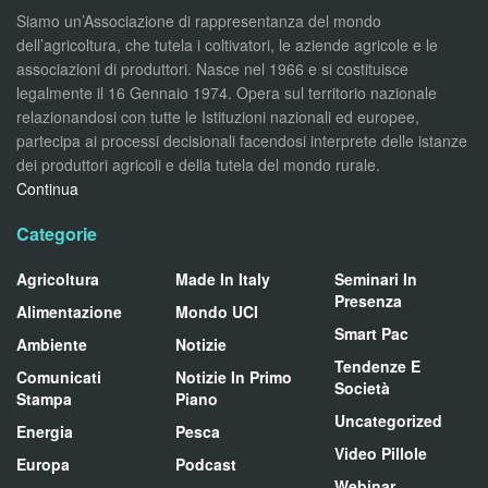
Siamo un’Associazione di rappresentanza del mondo
dell’agricoltura, che tutela i coltivatori, le aziende agricole e le
associazioni di produttori. Nasce nel 1966 e si costituisce
legalmente il 16 Gennaio 1974. Opera sul territorio nazionale
relazionandosi con tutte le Istituzioni nazionali ed europee,
partecipa ai processi decisionali facendosi interprete delle istanze
dei produttori agricoli e della tutela del mondo rurale.
Continua
Categorie
Agricoltura
Made In Italy
Seminari In
Presenza
Alimentazione
Mondo UCI
Smart Pac
Ambiente
Notizie
Tendenze E
Comunicati
Notizie In Primo
Società
Stampa
Piano
Uncategorized
Energia
Pesca
Video Pillole
Europa
Podcast
Webinar