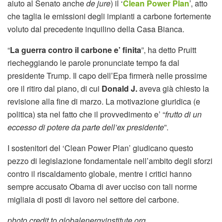
aiuto al Senato anche
de jure
) il ‘
Clean Power Plan
’, atto
che taglia le emissioni degli impianti a carbone fortemente
voluto dal precedente inquilino della Casa Bianca.
“
La guerra contro il carbone e’ finita
”, ha detto Pruitt
riecheggiando le parole pronunciate tempo fa dal
presidente Trump. Il capo dell’Epa firmerà nelle prossime
ore il ritiro dal piano, di cui
Donald J.
aveva già chiesto la
revisione alla fine di marzo. La motivazione giuridica (e
politica) sta nel fatto che il provvedimento e’ “
frutto di un
eccesso di potere da parte dell’ex presidente
”.
I sostenitori del ‘Clean Power Plan’ giudicano questo
pezzo di legislazione fondamentale nell’ambito degli sforzi
contro il riscaldamento globale, mentre i critici hanno
sempre accusato Obama di aver ucciso con tali norme
migliaia di posti di lavoro nel settore del carbone.
photo credit to globalenergyinstitute.org