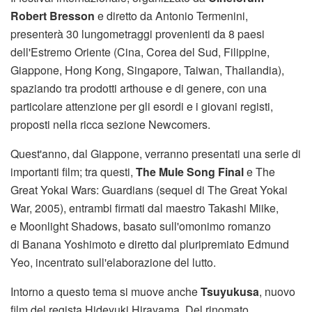
Robert Bresson
e diretto da Antonio Termenini,
presenterà 30 lungometraggi provenienti da 8 paesi
dell'Estremo Oriente (Cina, Corea del Sud, Filippine,
Giappone, Hong Kong, Singapore, Taiwan, Thailandia),
spaziando tra prodotti arthouse e di genere, con una
particolare attenzione per gli esordi e i giovani registi,
proposti nella ricca sezione Newcomers.
Quest'anno, dal Giappone, verranno presentati una serie di
importanti film; tra questi,
The Mule Song Final
e The
Great Yokai Wars: Guardians (sequel di The Great Yokai
War, 2005), entrambi firmati dal maestro Takashi Miike,
e Moonlight Shadows, basato sull'omonimo romanzo
di Banana Yoshimoto e diretto dal pluripremiato Edmund
Yeo, incentrato sull'elaborazione del lutto.
Intorno a questo tema si muove anche
Tsuyukusa
, nuovo
film del regista Hideyuki Hirayama. Del rinomato