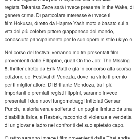
regista Takahisa Zeze sarà invece presente In the Wake, di
genere crime. Di particolare interesse è invece il
film Hokusai, diretto da Hajime Yashimoto e basato sulla
vita del più celebre pittore giapponese del mondo,
conosciuto principalmente per le sue opere in stile ukiyo-e.
Nel corso del festival verranno inoltre presentati film
provenienti dalle Filippine, quali On the Job: The Missing
8, thriller diretto da Erik Matti e già in concorso alla scorsa
edizione del Festival di Venezia, dove ha vinto il premio
per il miglior attore. Di Brillante Mendoza, tra i più
importanti e premiati registi filippini, saranno invece
presentati i due nuovi lungometraggi intitolati Gensan
Punch, la storia vera e sofferta di un pugile limitato da una
disabilità fisica, e Rasbak, racconto di violenza e vendetta
di un giovane ladro nei confronti del suo spietato capo.
Quattro saranno invece i film provenienti dalla Thailandia,