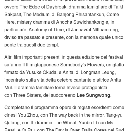
ovvero The Edge of Daybreak, dramma famigliare di Taiki
Sakpisit, The Medium, di Banjong Phisantankun, Come
Here, mistery dramma di Anocha Suwichankong e, in
particolare, Anatomy of Time, di Jachavral Nilthamrong,
diviso tra passato e presente, con la memoria quale unico
ponte tra questi due tempi.
Altri film importanti presenti in questa edizione del festival
saranno il film giapponese Somebody's Flowers, un giallo
firmato da Yusuke Okuda, e Anita, di Longman Leung,
incentrato sulla vita della celebre cantante e attrice Anita
Mui. Il dramma familiare torna invece protagonista
con Three Sisters, del sudcoreano
Lee Sungwong
.
Completano il programma opere di registi esordienti come i
cinesi You Zhou, con The way back in the mirror, Tang-yu
Quiang, con il dramma The Wheat, Yunbo Li con Ms.
Pearl, e Qi Rui, con The Day Is Over. Dalla Corea del Sud