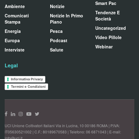
Smart Pac
Ambiente
Notizie
Tendenze E
Comunicati
Notizie In Primo
Società
Stampa
Piano
Uncategorized
Energia
Pesca
Video Pillole
Europa
Podcast
Webinar
Interviste
Salute
Legal
Informativa Privacy
Termini e Condizioni
UCI Unione Coltivatori Italiani Via in Lucina, 10 00186 ROMA | P.IVA:
IT05630521002 | C.F.: 80189670583 | Telefono: 06 6871043 | E-mail:
info@uci.it