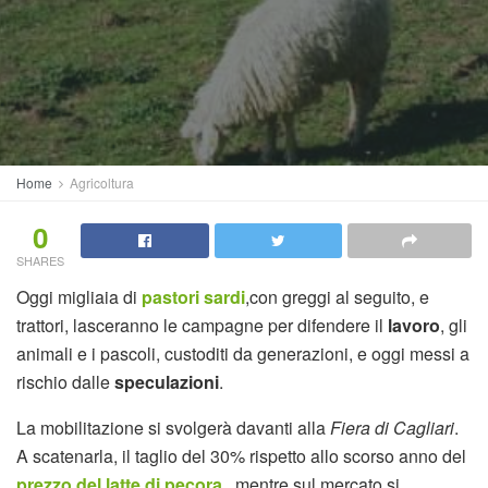
Home
Agricoltura
0
SHARES
Oggi migliaia di
pastori sardi
,con greggi al seguito, e
trattori, lasceranno le campagne per difendere il
lavoro
, gli
animali e i pascoli, custoditi da generazioni, e oggi messi a
rischio dalle
speculazioni
.
La mobilitazione si svolgerà davanti alla
Fiera di Cagliari
.
A scatenarla, il taglio del 30% rispetto allo scorso anno del
prezzo del latte di pecora
, mentre sul mercato si