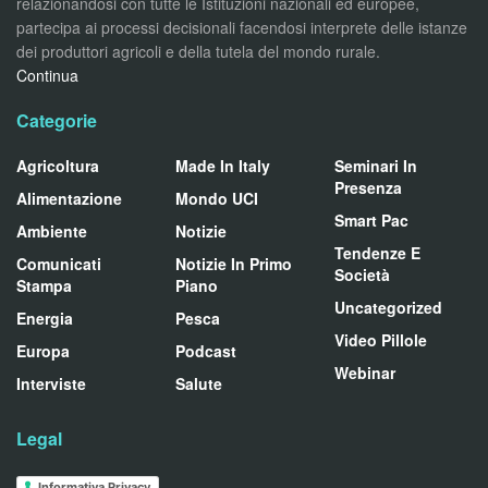
relazionandosi con tutte le Istituzioni nazionali ed europee,
partecipa ai processi decisionali facendosi interprete delle istanze
dei produttori agricoli e della tutela del mondo rurale.
Continua
Categorie
Agricoltura
Made In Italy
Seminari In
Presenza
Alimentazione
Mondo UCI
Smart Pac
Ambiente
Notizie
Tendenze E
Comunicati
Notizie In Primo
Società
Stampa
Piano
Uncategorized
Energia
Pesca
Video Pillole
Europa
Podcast
Webinar
Interviste
Salute
Legal
Informativa Privacy