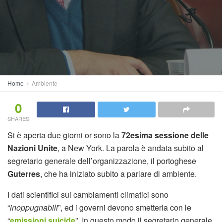
Home
Ambiente
0
SHARES
Si è aperta due giorni or sono la
72esima sessione delle
Nazioni Unite
, a New York. La parola è andata subito al
segretario generale dell’organizzazione, il portoghese
Guterres
, che ha iniziato subito a parlare di ambiente.
I dati scientifici sui cambiamenti climatici sono
“
inoppugnabili
”, ed i governi devono smetterla con le
“
emissioni suicide
”. In questo modo il segretario generale