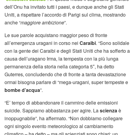
dell’Onu ha invitato tutti i paesi, e dunque anche gli Stati
Uniti, a rispettare l’accordo di Parigi sul clima, mostrando
anche “
maggiore ambizione
”.
Le sue parole acquistano maggior peso di fronte
all’emergenza uragani in corso nei
Caraibi
. “Sono solidale
con la gente dei Caraibi e degli Stati Uniti che ha sofferto a
causa dell’uragano Irma, la tempesta con la più lunga
permanenza della storia nella categoria 5″, ha detto
Guterres, concludendo che di fronte a tanta devastazione
ormai bisogna parlare di “mega-uragani, super tempeste e
bombe d’acqua
”.
“E’ tempo di abbandonare il cammino delle emissioni
suicide. Sappiamo abbastanza per agire. La
scienza
è
inoppugnabile”, ha affermato. “Non dobbiamo collegare
ogni singolo evento meteorologico al cambiamento
climatico – ha detto – ma gli scienziati sono chiari: un