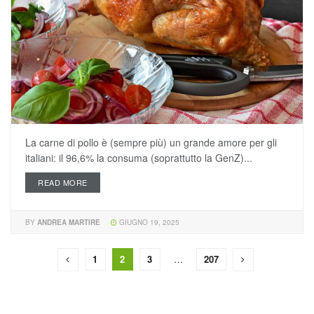
La carne di pollo è (sempre più) un grande amore per gli
italiani: il 96,6% la consuma (soprattutto la GenZ)...
READ MORE
BY
ANDREA MARTIRE
GIUGNO 19, 2025
1
2
3
…
207