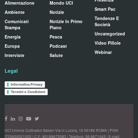
Alimentazione
Mondo UCI
Smart Pac
Ambiente
Notizie
Tendenze E
Comunicati
Notizie In Primo
Società
Stampa
Piano
Uncategorized
Energia
Pesca
Video Pillole
Europa
Podcast
Webinar
Interviste
Salute
Legal
Informativa Privacy
Termini e Condizioni
UCI Unione Coltivatori Italiani Via in Lucina, 10 00186 ROMA | P.IVA:
IT05630521002 | C.F.: 80189670583 | Telefono: 06 6871043 | E-mail: