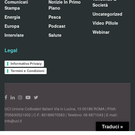
Comunicati
Notizie In Primo
Società
Stampa
Piano
Uncategorized
Energia
Pesca
Video Pillole
Europa
Podcast
Webinar
Interviste
Salute
Legal
Informativa Privacy
Termini e Condizioni
UCI Unione Coltivatori Italiani Via in Lucina, 10 00186 ROMA | P.IVA:
IT05630521002 | C.F.: 80189670583 | Telefono: 06 6871043 | E-mail:
info@uci.it
Traduci »