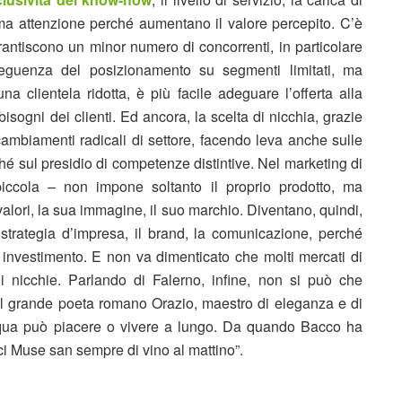
sima attenzione perché aumentano il valore percepito. C’è
rantiscono un minor numero di concorrenti, in particolare
nseguenza del posizionamento su segmenti limitati, ma
na clientela ridotta, è più facile adeguare l’offerta alla
sogni dei clienti. Ed ancora, la scelta di nicchia, grazie
i cambiamenti radicali di settore, facendo leva anche sulle
hé sul presidio di competenze distintive. Nel marketing di
iccola – non impone soltanto il proprio prodotto, ma
valori, la sua immagine, il suo marchio. Diventano, quindi,
strategia d’impresa, il brand, la comunicazione, perché
ro investimento. E non va dimenticato che molti mercati di
i nicchie. Parlando di Falerno, infine, non si può che
l grande poeta romano Orazio, maestro di eleganza e di
acqua può piacere o vivere a lungo. Da quando Bacco ha
dolci Muse san sempre di vino al mattino”.