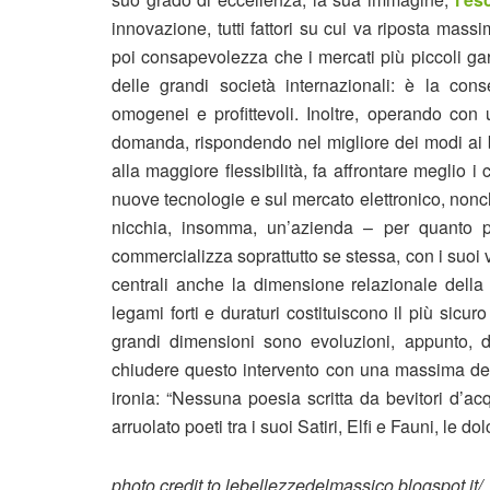
innovazione, tutti fattori su cui va riposta mas
poi consapevolezza che i mercati più piccoli ga
delle grandi società internazionali: è la co
omogenei e profittevoli. Inoltre, operando con u
domanda, rispondendo nel migliore dei modi ai bi
alla maggiore flessibilità, fa affrontare meglio 
nuove tecnologie e sul mercato elettronico, nonc
nicchia, insomma, un’azienda – per quanto p
commercializza soprattutto se stessa, con i suoi 
centrali anche la dimensione relazionale della 
legami forti e duraturi costituiscono il più sicu
grandi dimensioni sono evoluzioni, appunto, d
chiudere questo intervento con una massima de
ironia: “Nessuna poesia scritta da bevitori d’
arruolato poeti tra i suoi Satiri, Elfi e Fauni, le 
photo credit to lebellezzedelmassico.blogspot.it/