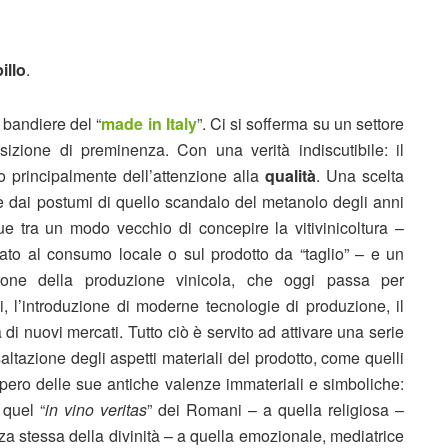
illo
.
 bandiere del “
made in Italy
”. Ci si sofferma su un settore
zione di preminenza. Con una verità indiscutibile: il
to principalmente dell’attenzione alla
qualità
. Una scelta
re dai postumi di quello scandalo del metanolo degli anni
e tra un modo vecchio di concepire la vitivinicoltura –
inato al consumo locale o sul prodotto da “taglio” – e un
zione della produzione vinicola, che oggi passa per
ioni, l’introduzione di moderne tecnologie di produzione, il
 di nuovi mercati. Tutto ciò è servito ad attivare una serie
altazione degli aspetti materiali del prodotto, come quelli
upero delle sue antiche valenze immateriali e simboliche:
 quel “
in vino veritas
” dei Romani – a quella religiosa –
anza stessa della divinità – a quella emozionale, mediatrice