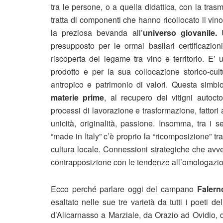
tra le persone, o a quella didattica, con la tra
tratta di componenti che hanno ricollocato il vino n
la preziosa bevanda all’
universo giovanile.
U
presupposto per le ormai basilari certificazioni
riscoperta del legame tra vino e territorio. E’
prodotto e per la sua collocazione storico-cult
antropico e patrimonio di valori. Questa simbio
materie prime
, al recupero dei vitigni autocto
processi di lavorazione e trasformazione, fattor
unicità, originalità, passione. Insomma, tra i
“made in Italy” c’è proprio la “ricomposizione” tr
cultura locale. Connessioni strategiche che avve
contrapposizione con le tendenze all’omologazion
Ecco perché parlare oggi del campano
Falern
esaltato nelle sue tre varietà da tutti i poeti 
d’Alicarnasso a Marziale, da Orazio ad Ovidio, d