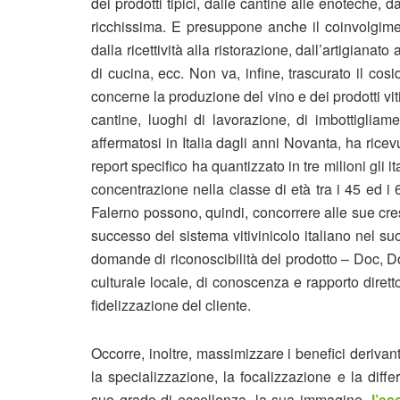
dei prodotti tipici, dalle cantine alle enoteche, d
ricchissima. E presuppone anche il coinvolgimento
dalla ricettività alla ristorazione, dall’artigianat
di cucina, ecc. Non va, infine, trascurato il cos
concerne la produzione del vino e dei prodotti vit
cantine, luoghi di lavorazione, di imbottigliam
affermatosi in Italia dagli anni Novanta, ha ric
report specifico ha quantizzato in tre milioni gli
concentrazione nella classe di età tra i 45 ed i 
Falerno possono, quindi, concorrere alle sue cres
successo del sistema vitivinicolo italiano nel s
domande di riconoscibilità del prodotto – Doc, Doc
culturale locale, di conoscenza e rapporto diretto
fidelizzazione del cliente.
Occorre, inoltre, massimizzare i benefici derivan
la specializzazione, la focalizzazione e la diffe
suo grado di eccellenza, la sua immagine,
l’es