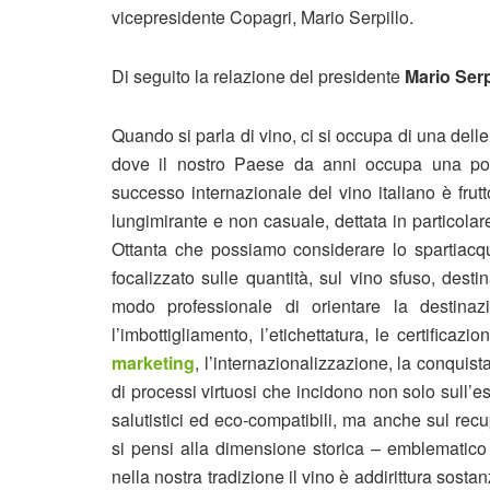
vicepresidente Copagri, Mario Serpillo.
Di seguito la relazione del presidente
Mario Serp
Quando si parla di vino, ci si occupa di una delle
dove il nostro Paese da anni occupa una posi
successo internazionale del vino italiano è frut
lungimirante e non casuale, dettata in particola
Ottanta che possiamo considerare lo spartiacqu
focalizzato sulle quantità, sul vino sfuso, dest
modo professionale di orientare la destina
l’imbottigliamento, l’etichettatura, le certificaz
marketing
, l’internazionalizzazione, la conquista
di processi virtuosi che incidono non solo sull’es
salutistici ed eco-compatibili, ma anche sul rec
si pensi alla dimensione storica – emblematico
nella nostra tradizione il vino è addirittura sost