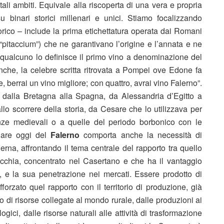
 tali ambiti. Equivale alla riscoperta di una vera e propria
u binari storici millenari e unici. Stiamo focalizzando
orico – include la prima etichettatura operata dai Romani
 (“pitaccium”) che ne garantivano l’origine e l’annata e ne
o qualcuno lo definisce il primo vino a denominazione del
he, la celebre scritta ritrovata a Pompei ove Edone fa
 berrai un vino migliore; con quattro, avrai vino Falerno”.
 dalla Bretagna alla Spagna, da Alessandria d’Egitto a
llo scorrere della storia, da Cesare che lo utilizzava per
ianze medievali o a quelle del periodo borbonico con le
rlare oggi del
Falerno
comporta anche la necessità di
erna, affrontando il tema centrale del rapporto tra quello
icchia, concentrato nel Casertano e che ha il vantaggio
à, e la sua penetrazione nei mercati. Essere prodotto di
fforzato quel rapporto con il territorio di produzione, già
 di risorse collegate al mondo rurale, dalle produzioni ai
gici, dalle risorse naturali alle attività di trasformazione