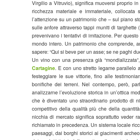
Virgilio a Vitruvio), significa muoversi proprio in
ricchezza materiale e immateriale, collocata s
l’attenzione su un patrimonio che – sul piano st
sulle anfore attraverso tappi muniti di targhette
prevenivano i tentativi di imitazione. Per quest
mondo intero. Un patrimonio che comprende, anc
sapere: “Qui si beve per un asse; se ne paghi due,
Un vino con una presenza già “mondializzata”,
Cartagine
. E con uno stretto legame parallelo a
festeggiare le sue vittorie, fino alle testimon
bonifiche dei terreni. Nel contempo, però, pa
analizzarne l’evoluzione storica in un’ottica mod
che è diventato uno straordinario prodotto di n
competitivo della qualità più che della quantit
nicchia di mercato significa soprattutto veder ra
richiamato in precedenza. Un sistema locale ricco
paesaggi, dai borghi storici ai giacimenti archeolo