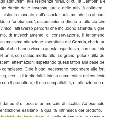
agli agriturismi alle residenze rurali, di cui la Campania è
 diretto delle sovrastrutture e delle attività collaterali,
o al sistema museale, dall’associazionismo turistico ai corsi
iddetto “enoturismo”, escursionismo diretto a tutto ciò che
ivinicoli attraverso percorsi che includono aziende, vigne,
ento, di invecchiamento, di conservazione. Il fenomeno,
evuto massima attenzione soprattutto dal
Censis
, che in un
 italiani che hanno vissuto questa esperienza, con una forte
64 anni, con status medio-alto. Le grandi potenzialità del
centi affermazioni rispettando questi fattori alla base del
uo complesso. Cioè è oggi necessario rispondere alle forti
g, ecc. -, di territorialità intesa come enfasi del contesto
 con il produttore, di eco-compatibilità, di attenzione e di
ti dai punti di forza di un mercato di nicchia. Ad esempio,
renziazione esaltano la qualità intrinseca del prodotto, il
clusività del know-how
, il livello di servizio, la carica di