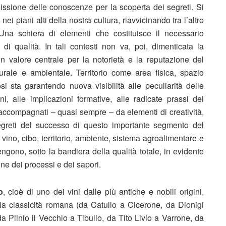
smissione delle conoscenze per la scoperta dei segreti. Si
ei piani alti della nostra cultura, riavvicinando tra l’altro
na schiera di elementi che costituisce il necessario
 di qualità. In tali contesti non va, poi, dimenticata la
 un valore centrale per la notorietà e la reputazione del
urale e ambientale. Territorio come area fisica, spazio
si sta garantendo nuova visibilità alle peculiarità delle
ni, alle implicazioni formative, alle radicate prassi dei
i accompagnati – quasi sempre – da elementi di creatività,
 segreti del successo di questo importante segmento del
a vino, cibo, territorio, ambiente, sistema agroalimentare e
ngono, sotto la bandiera della qualità totale, in evidente
e dei processi e dei sapori.
o
, cioè di uno dei vini dalle più antiche e nobili origini,
della classicità romana (da Catullo a Cicerone, da Dionigi
a Plinio il Vecchio a Tibullo, da Tito Livio a Varrone, da