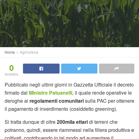
Home
Agricoltura
0
SHARES
Pubblicato negli ultimi giorni in Gazzetta Ufficiale il decreto
firmato dal
Ministro Patuanelli
, il quale rende operative le
deroghe ai
regolamenti comunitari
sulla PAC per ottenere
il pagamento di inverdimento (cosiddetto greening).
Si tratta dunque di oltre
200mila ettari
di terreni che
potranno, quindi, essere riammessi nella filiera produttiva e
coltivati, contribuendo in tal modo ad aumentare il