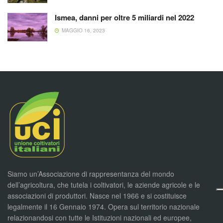
Ismea, danni per oltre 5 miliardi nel 2022
MAGGIO 16, 2023
Siamo un’Associazione di rappresentanza del mondo
dell’agricoltura, che tutela i coltivatori, le aziende agricole e le
associazioni di produttori. Nasce nel 1966 e si costituisce
legalmente il 16 Gennaio 1974. Opera sul territorio nazionale
relazionandosi con tutte le Istituzioni nazionali ed europee,