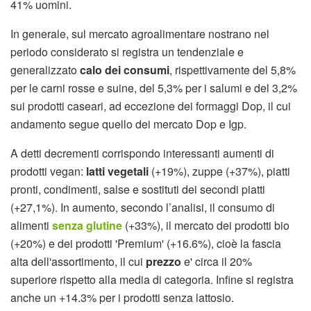
41% uomini.
In generale, sul mercato agroalimentare nostrano nel
periodo considerato si registra un tendenziale e
generalizzato
calo dei consumi
, rispettivamente del 5,8%
per le carni rosse e suine, del 5,3% per i salumi e del 3,2%
sui prodotti caseari, ad eccezione dei formaggi Dop, il cui
andamento segue quello dei mercato Dop e Igp.
A detti decrementi corrispondo interessanti aumenti di
prodotti vegan:
latti vegetali
(+19%), zuppe (+37%), piatti
pronti, condimenti, salse e sostituti dei secondi piatti
(+27,1%). In aumento, secondo l’analisi, il consumo di
alimenti
senza glutine
(+33%), il mercato dei prodotti bio
(+20%) e dei prodotti 'Premium' (+16.6%), cioè la fascia
alta dell'assortimento, il cui
prezzo
e' circa il 20%
superiore rispetto alla media di categoria. Infine si registra
anche un +14.3% per i prodotti senza lattosio.