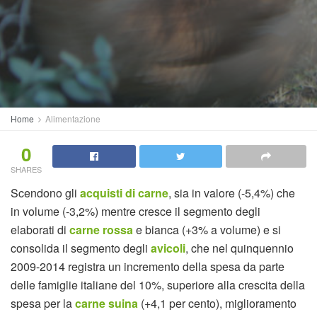
Home
Alimentazione
0
SHARES
Scendono gli
acquisti di carne
, sia in valore (-5,4%) che
in volume (-3,2%) mentre cresce il segmento degli
elaborati di
carne rossa
e bianca (+3% a volume) e si
consolida il segmento degli
avicoli
, che nel quinquennio
2009-2014 registra un incremento della spesa da parte
delle famiglie italiane del 10%, superiore alla crescita della
spesa per la
carne suina
(+4,1 per cento), miglioramento