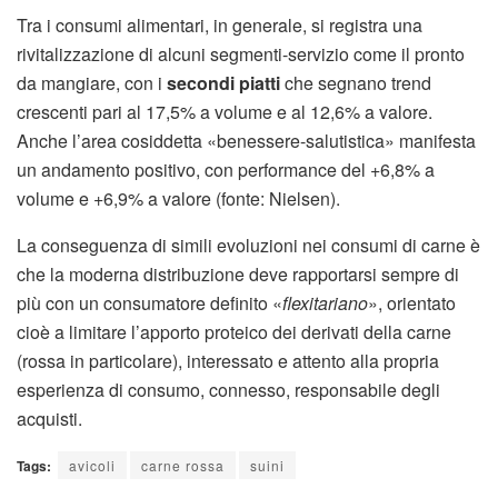
Tra i consumi alimentari, in generale, si registra una
rivitalizzazione di alcuni segmenti-servizio come il pronto
da mangiare, con i
secondi piatti
che segnano trend
crescenti pari al 17,5% a volume e al 12,6% a valore.
Anche l’area cosiddetta «benessere-salutistica» manifesta
un andamento positivo, con performance del +6,8% a
volume e +6,9% a valore (fonte: Nielsen).
La conseguenza di simili evoluzioni nei consumi di carne è
che la moderna distribuzione deve rapportarsi sempre di
più con un consumatore definito «
flexitariano
», orientato
cioè a limitare l’apporto proteico dei derivati della carne
(rossa in particolare), interessato e attento alla propria
esperienza di consumo, connesso, responsabile degli
acquisti.
Tags:
avicoli
carne rossa
suini