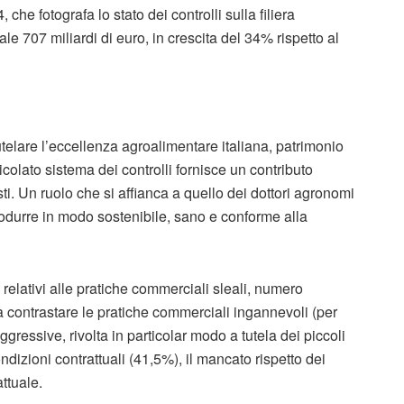
e fotografa lo stato dei controlli sulla filiera
e 707 miliardi di euro, in crescita del 34% rispetto al
telare l’eccellenza agroalimentare italiana, patrimonio
articolato sistema dei controlli fornisce un contributo
ti. Un ruolo che si affianca a quello dei dottori agronomi
produrre in modo sostenibile, sano e conforme alla
relativi alle pratiche commerciali sleali, numero
 a contrastare le pratiche commerciali ingannevoli (per
ressive, rivolta in particolar modo a tutela dei piccoli
ondizioni contrattuali (41,5%), il mancato rispetto dei
ttuale.