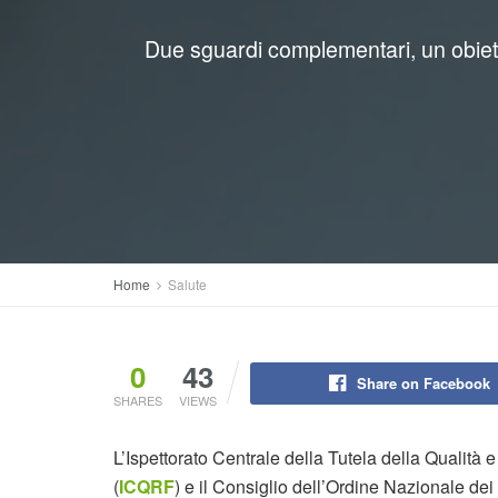
Due sguardi complementari, un obietti
Home
Salute
0
43
Share on Facebook
SHARES
VIEWS
L’Ispettorato Centrale della Tutela della Qualità 
(
ICQRF
) e il Consiglio dell’Ordine Nazionale dei