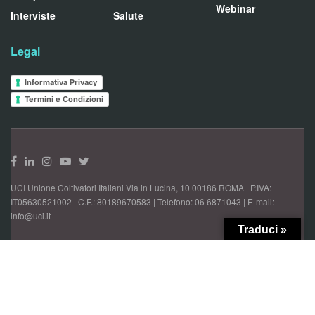
Webinar
Interviste
Salute
Legal
Informativa Privacy
Termini e Condizioni
UCI Unione Coltivatori Italiani Via in Lucina, 10 00186 ROMA | P.IVA:
IT05630521002 | C.F.: 80189670583 | Telefono: 06 6871043 | E-mail:
info@uci.it
Traduci »