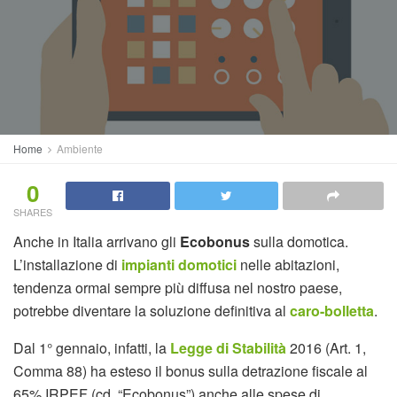
Home
Ambiente
0
SHARES
Anche in Italia arrivano gli
Ecobonus
sulla domotica.
L’installazione di
impianti domotici
nelle abitazioni,
tendenza ormai sempre più diffusa nel nostro paese,
potrebbe diventare la soluzione definitiva al
caro-bolletta
.
Dal 1° gennaio, infatti, la
Legge di Stabilità
2016 (Art. 1,
Comma 88) ha esteso il bonus sulla detrazione fiscale al
65% IRPEF (cd. “Ecobonus”) anche alle spese di