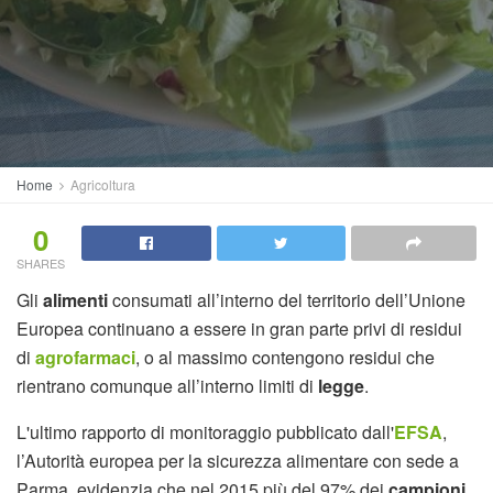
Home
Agricoltura
0
SHARES
Gli
alimenti
consumati all’interno del territorio dell’Unione
Europea continuano a essere in gran parte privi di residui
di
agrofarmaci
, o al massimo contengono residui che
rientrano comunque all’interno limiti di
legge
.
L'ultimo rapporto di monitoraggio pubblicato dall'
EFSA
,
l’Autorità europea per la sicurezza alimentare con sede a
Parma, evidenzia che nel 2015 più del 97% dei
campioni