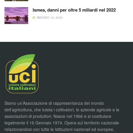
Ismea, danni per oltre 5 miliardi nel 2022
MAGGIO 16, 2023
Siamo un’Associazione di rappresentanza del mondo
dell’agricoltura, che tutela i coltivatori, le aziende agricole e le
associazioni di produttori. Nasce nel 1966 e si costituisce
legalmente il 16 Gennaio 1974. Opera sul territorio nazionale
relazionandosi con tutte le Istituzioni nazionali ed europee,