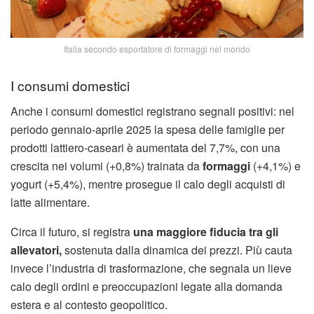
Italia secondo esportatore di formaggi nel mondo
I consumi domestici
Anche i consumi domestici registrano segnali positivi: nel
periodo gennaio-aprile 2025 la spesa delle famiglie per
prodotti lattiero-caseari è aumentata del 7,7%, con una
crescita nei volumi (+0,8%) trainata da
formaggi
(+4,1%) e
yogurt (+5,4%), mentre prosegue il calo degli acquisti di
latte alimentare.
Circa il futuro, si registra
una maggiore fiducia tra gli
allevatori,
sostenuta dalla dinamica dei prezzi. Più cauta
invece l’industria di trasformazione, che segnala un lieve
calo degli ordini e preoccupazioni legate alla domanda
estera e al contesto geopolitico.