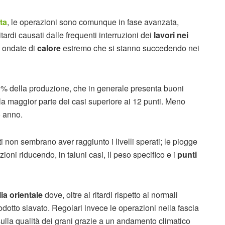
ta
, le operazioni sono comunque in fase avanzata,
itardi causati dalle frequenti interruzioni dei
lavori nei
e ondate di
calore
estremo che si stanno succedendo nei
l'80% della produzione, che in generale presenta buoni
la maggior parte dei casi superiore ai 12 punti. Meno
o anno.
i non sembrano aver raggiunto i livelli sperati; le piogge
ioni riducendo, in taluni casi, il peso specifico e i
punti
lia orientale
dove, oltre ai ritardi rispetto ai normali
rodotto slavato. Regolari invece le operazioni nella fascia
sulla qualità dei grani grazie a un andamento climatico