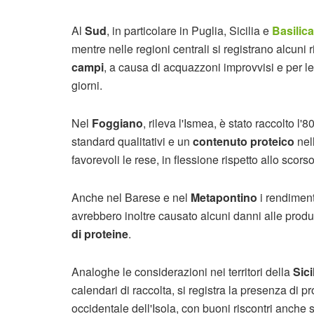
Al
Sud
, in particolare in Puglia, Sicilia e
Basilica
mentre nelle regioni centrali si registrano alcuni r
campi
, a causa di acquazzoni improvvisi e per l
giorni.
Nel
Foggiano
, rileva l'Ismea, è stato raccolto 
standard qualitativi e un
contenuto proteico
nel
favorevoli le rese, in flessione rispetto allo scors
Anche nel Barese e nel
Metapontino
i rendiment
avrebbero inoltre causato alcuni danni alle produz
di proteine
.
Analoghe le considerazioni nei territori della
Sici
calendari di raccolta, si registra la presenza di p
occidentale dell'Isola, con buoni riscontri anche 