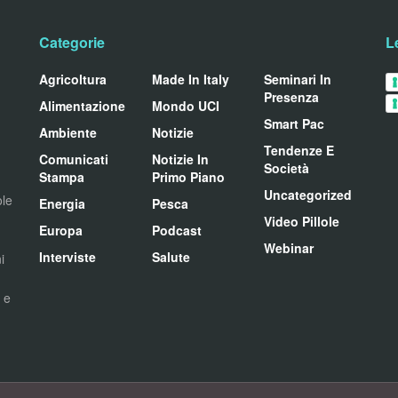
Categorie
L
Agricoltura
Made In Italy
Seminari In
Presenza
Alimentazione
Mondo UCI
Smart Pac
Ambiente
Notizie
Tendenze E
Comunicati
Notizie In
Società
Stampa
Primo Piano
Uncategorized
ole
Energia
Pesca
Video Pillole
Europa
Podcast
Webinar
Interviste
Salute
i
i e