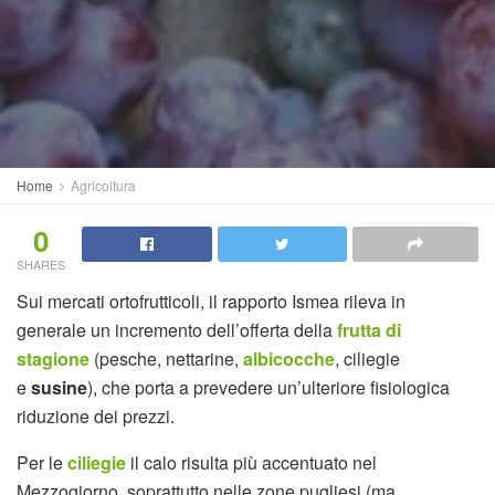
Home
Agricoltura
0
SHARES
Sui mercati ortofrutticoli, il rapporto Ismea rileva in
generale un incremento dell’offerta della
frutta di
stagione
(pesche, nettarine,
albicocche
, ciliegie
e
susine
), che porta a prevedere un’ulteriore fisiologica
riduzione dei prezzi.
Per le
ciliegie
il calo risulta più accentuato nel
Mezzogiorno, soprattutto nelle zone pugliesi (ma