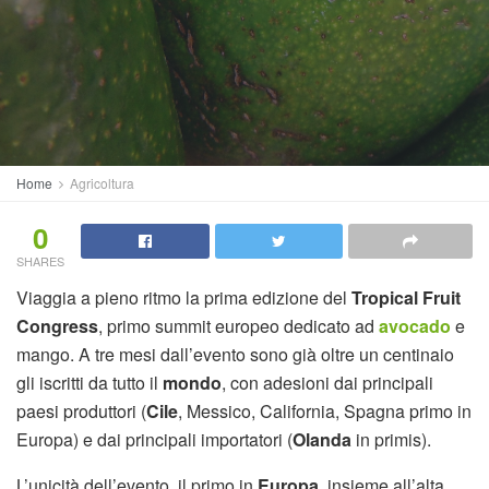
Home
Agricoltura
0
SHARES
Viaggia a pieno ritmo la prima edizione del
Tropical Fruit
Congress
, primo summit europeo dedicato ad
avocado
e
mango. A tre mesi dall’evento sono già oltre un centinaio
gli iscritti da tutto il
mondo
, con adesioni dai principali
paesi produttori (
Cile
, Messico, California, Spagna primo in
Europa) e dai principali importatori (
Olanda
in primis).
L’unicità dell’evento, il primo in
Europa
, insieme all’alta