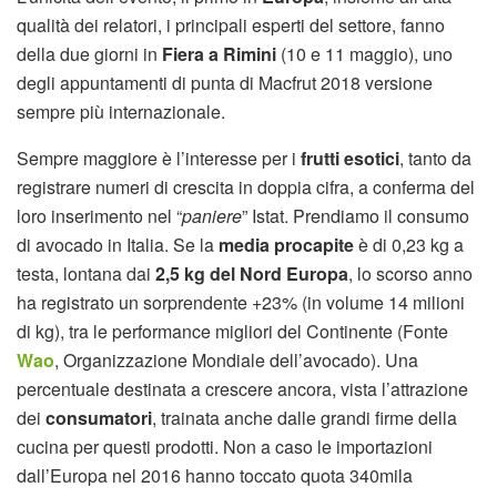
qualità dei relatori, i principali esperti del settore, fanno
della due giorni in
Fiera a Rimini
(10 e 11 maggio), uno
degli appuntamenti di punta di Macfrut 2018 versione
sempre più internazionale.
Sempre maggiore è l’interesse per i
frutti esotici
, tanto da
registrare numeri di crescita in doppia cifra, a conferma del
loro inserimento nel “
paniere
” Istat. Prendiamo il consumo
di avocado in Italia. Se la
media procapite
è di 0,23 kg a
testa, lontana dai
2,5 kg del Nord Europa
, lo scorso anno
ha registrato un sorprendente +23% (in volume 14 milioni
di kg), tra le performance migliori del Continente (Fonte
Wao
, Organizzazione Mondiale dell’avocado). Una
percentuale destinata a crescere ancora, vista l’attrazione
dei
consumatori
, trainata anche dalle grandi firme della
cucina per questi prodotti. Non a caso le importazioni
dall’Europa nel 2016 hanno toccato quota 340mila