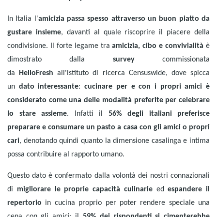
In Italia l'
amicizia passa spesso attraverso un buon piatto da
gustare insieme
, davanti al quale riscoprire il piacere della
condivisione. Il forte legame tra
amicizia, cibo e convivialità
è
dimostrato dalla
survey
commissionata
da
HelloFresh
all'istituto di ricerca Censuswide, dove spicca
un
dato interessante
:
cucinare per e con i propri amici è
considerato come una delle modalità preferite per celebrare
lo stare assieme
. Infatti il
56% degli italiani preferisce
preparare e consumare un pasto a casa con gli amici o propri
cari
, denotando quindi quanto la dimensione casalinga e intima
possa contribuire al rapporto umano.
Questo dato è confermato dalla volontà dei nostri connazionali
di
migliorare le proprie capacità culinarie
ed
espandere il
repertorio
in cucina proprio per poter rendere speciale una
cena con gli amici: il
59% dei rispondenti si cimenterebbe