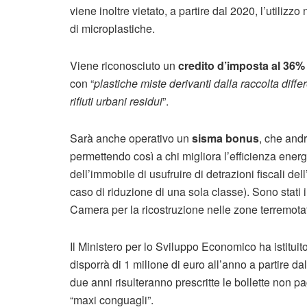
viene inoltre vietato, a partire dal 2020, l’utilizz
di microplastiche.
Viene riconosciuto un
credito d’imposta al 36%
con “
plastiche miste derivanti dalla raccolta diffe
rifiuti urbani residui
”.
Sarà anche operativo un
sisma bonus
, che andr
permettendo così a chi migliora l’efficienza energe
dell’immobile di usufruire di detrazioni fiscali del
caso di riduzione di una sola classe). Sono stati i
Camera per la ricostruzione nelle zone terremota
Il Ministero per lo Sviluppo Economico ha istituito
disporrà di 1 milione di euro all’anno a partire d
due anni risulteranno prescritte le bollette non 
“maxi conguagli”.