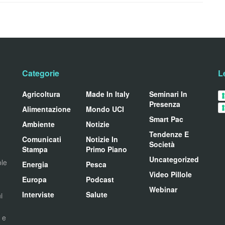
Categorie
L
Agricoltura
Made In Italy
Seminari In
Presenza
Alimentazione
Mondo UCI
Smart Pac
Ambiente
Notizie
Tendenze E
Comunicati
Notizie In
Società
Stampa
Primo Piano
Uncategorized
ole
Energia
Pesca
Video Pillole
Europa
Podcast
Webinar
Interviste
Salute
i
i e