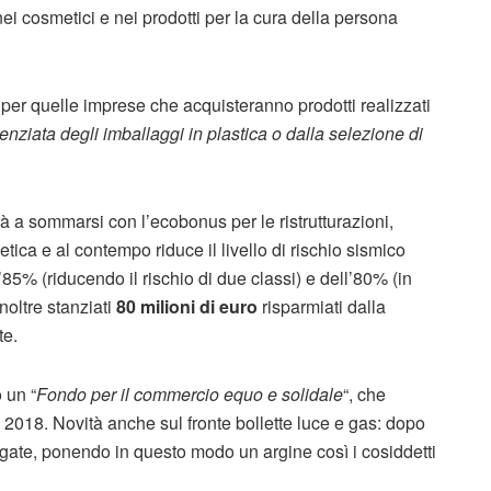
o nei cosmetici e nei prodotti per la cura della persona
per quelle imprese che acquisteranno prodotti realizzati
renziata degli imballaggi in plastica o dalla selezione di
à a sommarsi con l’ecobonus per le ristrutturazioni,
tica e al contempo riduce il livello di rischio sismico
l’85% (riducendo il rischio di due classi) e dell’80% (in
noltre stanziati
80 milioni di euro
risparmiati dalla
te.
 un “
Fondo per il commercio equo e solidale
“, che
al 2018. Novità anche sul fronte bollette luce e gas: dopo
pagate, ponendo in questo modo un argine così i cosiddetti