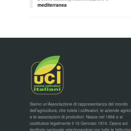
mediterranea
Siamo un’Associazione di rappresentanza del mondo
dell’agricoltura, che tutela i coltivatori, le aziende agric
e le associazioni di produttori. Nasce nel 1966 e si
costituisce legalmente il 16 Gennaio 1974. Opera sul
territorio nazionale relazionandosi con tutte le Istituzion