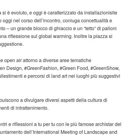
si è evoluto, e oggi è caratterizzato da installazionisite
to oggi nel corso dell’incontro, coniuga concettualità e
nto – un grande blocco di ghiaccio e un “tetto” di palloni
a riflessione sul global warming. Inoltre la piazza si
suggestione.
le open air attorno a diverse aree tematiche
reen Design, #GreenFashion, #Green Food, #GreenShow,
lestimenti e percorsi di land art nei luoghi più suggestivi
uiscono a divulgare diversi aspetti della cultura di
nti di intrattenimento.
tri e riflessioni a tu per tu con le più famose archistar del
puntamento dell’International Meeting of Landscape and