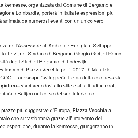
 La kermesse, organizzata dal Comune di Bergamo e
egione Lombardia, porterà in Italia le espressioni più
rà animata da numerosi eventi con un unico vero
nza dell’Assessore all’Ambiente Energia e Sviluppo
ia Terzi, del Sindaco di Bergamo Giorgio Gori, di Remo
rsità degli Studi di Bergamo, di Lodewijk
estimento di Piazza Vecchia per il 2017, di Maurizio
ne COOL Landscape “svilupperà il tema della coolness sia
giatura
– sia rifacendosi allo stile e all’attitudine cool,
hiarato Balijon nel corso del suo intervento.
e piazze più suggestive d’Europa,
Piazza Vecchia
a
tale che si trasformerà grazie all’intervento del
 ed esperti che, durante la kermesse, giungeranno in