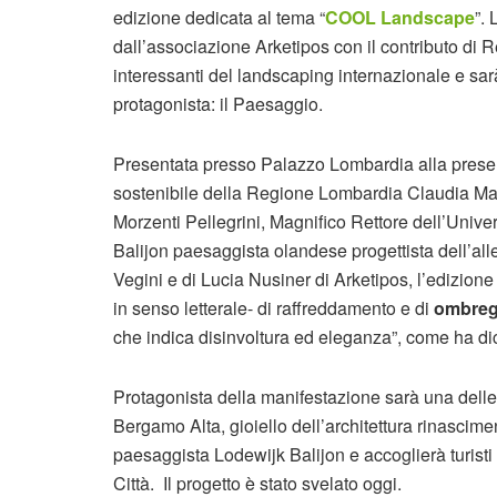
edizione dedicata al tema “
COOL Landscape
”.
dall’associazione Arketipos con il contributo di R
interessanti del landscaping internazionale e sa
protagonista: il Paesaggio.
Presentata presso Palazzo Lombardia alla prese
sostenibile della Regione Lombardia Claudia Mar
Morzenti Pellegrini, Magnifico Rettore dell’Unive
Balijon paesaggista olandese progettista dell’all
Vegini e di Lucia Nusiner di Arketipos, l’edizio
in senso letterale- di raffreddamento e di
ombreg
che indica disinvoltura ed eleganza”, come ha dic
Protagonista della manifestazione sarà una dell
Bergamo Alta, gioiello dell’architettura rinascimen
paesaggista Lodewijk Balijon e accoglierà turisti
Città. Il progetto è stato svelato oggi.