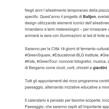
Negli anni l’allestimento temporaneo della piazza 
specific. Quest’anno il progetto di
Balijon
, svela
design utilizzando elementi iconici dell’allestime
rimandano a temi metereologici – per innescare un
animerà la sera con illuminazioni al led di forte 
Saranno per la Città 18 giorni di fermento cultura
#GreenSquare, #Educational-BLG Institute, #G
#Kids, #GreenTour: concorsi fotografici, musica, al
di Bergamo come vicoli, corti, chiostri e
giardini
.
Tutti gli appuntamenti del ricco programma contrib
paesaggio, alternando iniziative educative a mome
Il calendario è pensato per favorire scoperte, incon
Paesaggio, che saranno ospiti all’importante ap