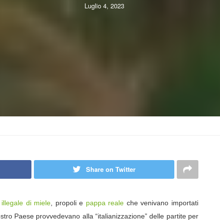
Luglio 4, 2023
Share on Twitter
 illegale di miele
, propoli e
pappa reale
che venivano importati
tro Paese provvedevano alla “italianizzazione” delle partite per