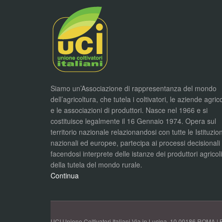
Siamo un’Associazione di rappresentanza del mondo
dell’agricoltura, che tutela i coltivatori, le aziende agric
e le associazioni di produttori. Nasce nel 1966 e si
costituisce legalmente il 16 Gennaio 1974. Opera sul
territorio nazionale relazionandosi con tutte le Istituzion
nazionali ed europee, partecipa ai processi decisionali
facendosi interprete delle istanze dei produttori agricol
della tutela del mondo rurale.
Continua
UCI Unione Coltivatori Italiani Via in Lucina, 10 00186 ROMA | 