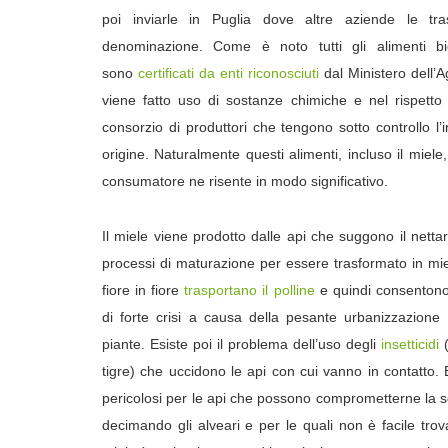
poi inviarle in Puglia dove altre aziende le tra
denominazione.
Come è noto tutti gli alimenti bi
sono
certificati da enti riconosciuti
dal Ministero dell’
viene fatto uso di sostanze chimiche e nel rispetto d
consorzio di produttori che tengono sotto controllo l’in
origine. Naturalmente questi alimenti, incluso il miele
consumatore ne risente in modo significativo.
Il miele viene prodotto dalle api che suggono il netta
processi di maturazione per essere trasformato in mi
fiore in fiore
trasportano il polline
e quindi consentono l
di forte crisi a causa della pesante urbanizzazione c
piante.
Esiste poi il problema dell’uso degli
insetticidi
tigre) che uccidono le api con cui vanno in contatto.
pericolosi per le api che possono comprometterne la so
decimando gli alveari e per le quali non è facile trov