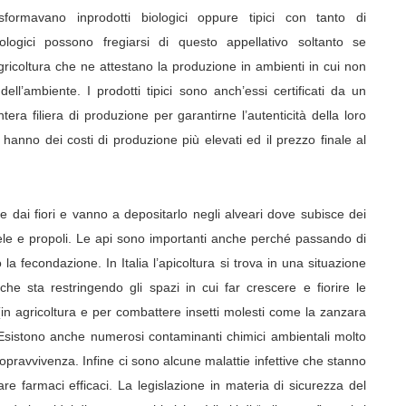
sformavano inprodotti biologici oppure tipici con tanto di
ologici possono fregiarsi di questo appellativo soltanto se
Agricoltura che ne attestano la produzione in ambienti in cui non
ell’ambiente. I prodotti tipici sono anch’essi certificati da un
tera filiera di produzione per garantirne l’autenticità della loro
, hanno dei costi di produzione più elevati ed il prezzo finale al
re dai fiori e vanno a depositarlo negli alveari dove subisce dei
ele e propoli. Le api sono importanti anche perché passando di
a fecondazione. In Italia l’apicoltura si trova in una situazione
he sta restringendo gli spazi in cui far crescere e fiorire le
(in agricoltura e per combattere insetti molesti come la zanzara
 Esistono anche numerosi contaminanti chimici ambientali molto
pravvivenza. Infine ci sono alcune malattie infettive che stanno
are farmaci efficaci.
La legislazione in materia di sicurezza del