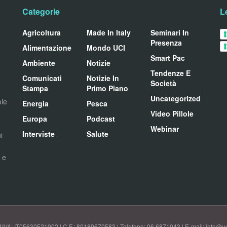
Categorie
L
Agricoltura
Made In Italy
Seminari In
Presenza
Alimentazione
Mondo UCI
Smart Pac
Ambiente
Notizie
Tendenze E
Comunicati
Notizie In
Società
Stampa
Primo Piano
Uncategorized
ole
Energia
Pesca
Video Pillole
Europa
Podcast
Webinar
Interviste
Salute
i
i e
P.IVA: IT05630521002 | C.F.: 80189670583 | Telefono: 06 6871043 | E-mail: info@uci