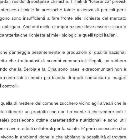
da i residui di sostanze chimiche. I limiti di “tolleranza” previsti
onferisce al miele la pressoché totale assenza di pericoli per i
ono sono insufficienti a fare fronte alle richieste del mercato
a obbligata. Anche il miele di importazione deve essere sicuro e
tteristiche richieste ai mieli biologici e quelli tipici italiani.
 che danneggia pesantemente le produzioni di qualità nazionali
tto che trattandosi di scambi commerciali illegali, potrebbero
derando che la Serbia e la Cina sono paesi extracomunitari non è
o controllati in modo più blando di quelli comunitari e magari
controlli.
 quella di mettere del comune zucchero vicino agli alveari che le
ibile ottenere un prodotto che non ha niente a che vedere con il
eale) possiedono ottime caratteristiche nutrizionali e sono utili
nza avere effetti collaterali per la salute.
E’ però necessario che
he vivono in ambienti idonei e che abbiano la possibilità di trovare