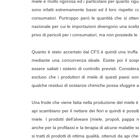
miele è molto rigorosa ed i particolare per quanto riguar
sono infatti estremamente bassi ed il loro rispetto c
consumatori. Purtroppo però le quantità che si otteng
nazionale per cui le importazioni divengono una scelt
privo di pericoli per i consumatori, ma non possiede le cara
Quanto è stato accertato dal CFS è quindi una truffa
mediante una concorrenza sleale. Esiste poi il sospe
essere saltati i sistemi di controllo previsti. Consi
escluso che i produttori di miele di questi paesi son
qualche residuo di sostanze chimiche possa sfuggire ai 
Una frode che viene fatta nella produzione del miele è
api scambiano per il nettare dei fiori e quindi è poss
miele. I prodotti dell’alveare (miele, propoli, pappa r
anche per la profilassi e la terapia di alcune malattie se
si tratti di prodotti di ottima qualità, ottenuti da api c