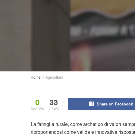
Home
Agricoltura
0
33
Share on Facebook
SHARES
VIEWS
La famiglia rurale, come archetipo di valori sempr
riproponendosi come valida e innovativa risposta