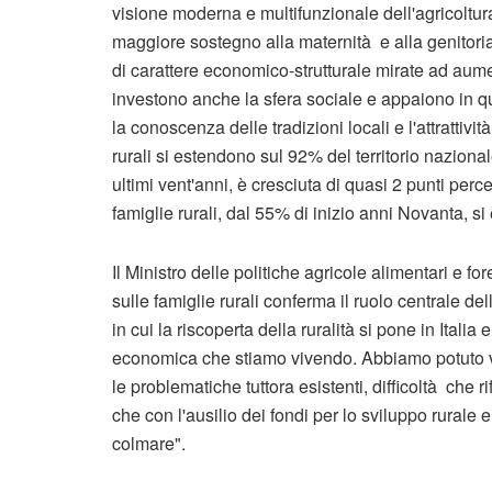
visione moderna e multifunzionale dell'agricoltura.
maggiore sostegno alla maternità e alla genitorial
di carattere economico-strutturale mirate ad aume
investono anche la sfera sociale e appaiono in qu
la conoscenza delle tradizioni locali e l'attrattivi
rurali si estendono sul 92% del territorio nazion
ultimi vent'anni, è cresciuta di quasi 2 punti per
famiglie rurali, dal 55% di inizio anni Novanta, si
Il Ministro delle politiche agricole alimentari e 
sulle famiglie rurali conferma il ruolo centrale del
in cui la riscoperta della ruralità si pone in Itali
economica che stiamo vivendo. Abbiamo potuto ve
le problematiche tuttora esistenti, difficoltà che rif
che con l'ausilio dei fondi per lo sviluppo rurale 
colmare".