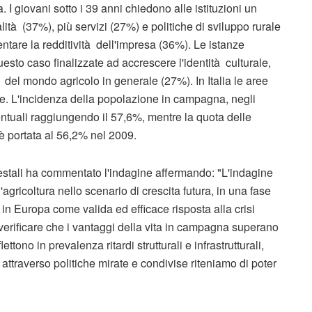
 I giovani sotto i 39 anni chiedono alle istituzioni un
ità (37%), più servizi (27%) e politiche di sviluppo rurale
ntare la redditività dell'impresa (36%). Le istanze
esto caso finalizzate ad accrescere l'identità culturale,
tà del mondo agricolo in generale (27%). In Italia le aree
ale. L'incidenza della popolazione in campagna, negli
centuali raggiungendo il 57,6%, mentre la quota delle
 è portata al 56,2% nel 2009.
forestali ha commentato l'indagine affermando: "L'indagine
l'agricoltura nello scenario di crescita futura, in una fase
a e in Europa come valida ed efficace risposta alla crisi
rificare che i vantaggi della vita in campagna superano
lettono in prevalenza ritardi strutturali e infrastrutturali,
e attraverso politiche mirate e condivise riteniamo di poter