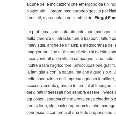
alcune delle indicazioni che emergono da un'indag
Nazionale, il programma europeo gestito per l'Ital
forestali, e presentata nell'ambito del
Fiuggi Fami
Le problematiche, naturalmente, non mancano, in p
della carenza di infrastrutture e trasporti, fattori 
intervistati, anche se un'ampia maggioranza dei so
maggiorenni fino a 39 anni di età ) si è detta sod
inconvenienti della vita in campagna. Una metà c
inoltre a fare l'agricoltore, un'occupazione gratif
la famiglia e con la natura, ma che a giudizio di
nella conduzione dell'impresa agricola familiare, 
eccessivamente gravosa in termini di impegno fis
dei diretti interessati non sembra essere, invece
agricoltori, soggetti che in prevalenza chiedono d
formazione, sia tecnico-agronomica che manageria
connesse, a conferma di una forte propensione, so