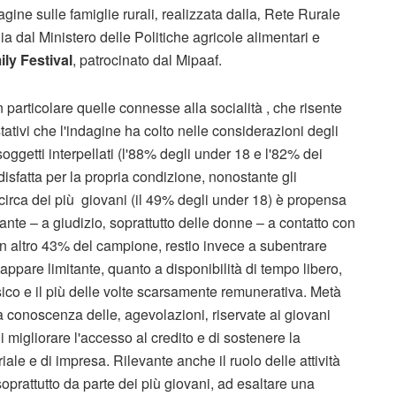
ine sulle famiglie rurali‚ realizzata dalla‚ Rete Rurale
ia dal Ministero delle Politiche agricole alimentari e
ly Festival
, patrocinato dal Mipaaf.
articolare quelle connesse alla socialità , che risente
ostativi che l'indagine ha colto nelle considerazioni degli
ggetti interpellati (l'88% degli under 18 e l'82% dei
disfatta per la propria condizione, nonostante gli
irca dei più giovani (il 49% degli under 18) è propensa
icante – a giudizio‚ soprattutto delle donne – a contatto con
 un altro 43% del campione, restio invece a subentrare
appare limitante, quanto a disponibilità di tempo libero,
ico e il più delle volte scarsamente remunerativa. Metà
 a conoscenza delle‚ agevolazioni‚ riservate ai giovani
i migliorare l'accesso al credito e di sostenere la
le e di impresa. Rilevante anche il ruolo delle attività
prattutto da parte dei più giovani, ad esaltare una