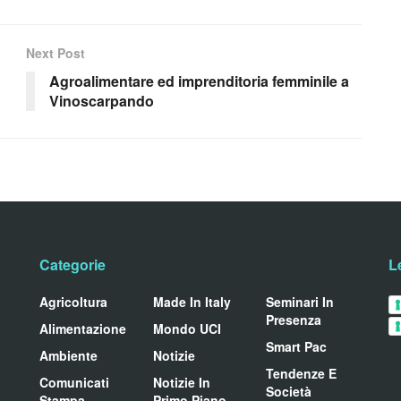
Next Post
Agroalimentare ed imprenditoria femminile a
Vinoscarpando
Categorie
L
Agricoltura
Made In Italy
Seminari In
Presenza
Alimentazione
Mondo UCI
Smart Pac
Ambiente
Notizie
Tendenze E
Comunicati
Notizie In
Società
Stampa
Primo Piano