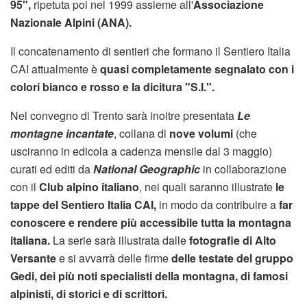
95",
ripetuta poi nel 1999 assieme all'
Associazione
Nazionale Alpini (ANA).
Il concatenamento di sentieri che formano il Sentiero Italia
CAI attualmente è
quasi completamente segnalato con i
colori bianco e rosso e la dicitura "S.I.".
Nel convegno di Trento sarà inoltre presentata
Le
montagne incantate
, collana di
nove volumi
(che
usciranno in edicola a cadenza mensile dal 3 maggio)
curati ed editi da
National Geographic
in collaborazione
con il
Club alpino italiano
, nei quali saranno illustrate
le
tappe del Sentiero Italia CAI,
in modo da contribuire a
far
conoscere e rendere più accessibile tutta la montagna
italiana.
La serie sarà illustrata dalle
fotografie di Alto
Versante
e si avvarrà delle firme
delle testate del gruppo
Gedi, dei più noti specialisti della montagna, di famosi
alpinisti, di storici e di scrittori.