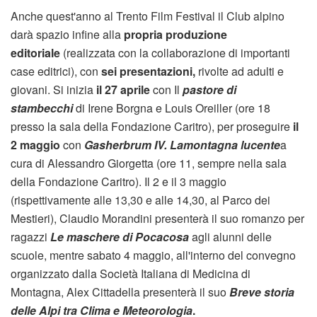
Anche quest'anno al Trento Film Festival il Club alpino
darà spazio infine alla
propria
produzione
editoriale
(realizzata con la collaborazione di importanti
case editrici), con
sei presentazioni,
rivolte ad adulti e
giovani. Si inizia
il 27 aprile
con Il
pastore di
stambecchi
di Irene Borgna e Louis Oreiller (ore 18
presso la sala della Fondazione Caritro), per proseguire
il
2 maggio
con
Gasherbrum IV. Lamontagna lucente
a
cura di Alessandro Giorgetta (ore 11, sempre nella sala
della Fondazione Caritro). Il 2 e il 3 maggio
(rispettivamente alle 13,30 e alle 14,30, al Parco dei
Mestieri), Claudio Morandini presenterà il suo romanzo per
ragazzi
Le maschere di Pocacosa
agli alunni delle
scuole, mentre sabato 4 maggio, all'interno del convegno
organizzato dalla Società Italiana di Medicina di
Montagna, Alex Cittadella presenterà il suo
Breve storia
delle Alpi tra Clima e Meteorologia
.