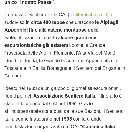
unico il nostro Paese"
.
Il rinnovato Sentiero Italia CAI (
sentieroitalia.cai.it
) è
suddiviso
in circa 400 tappe
che uniscono
le Alpi agli
Appennini fino alle catene montuose delle
isole,
utilizzando in parte
alcune grandi vie
escursionistiche già esistenti,
come la Grande
Traversata delle Alpi in Piemonte, l'Alta Via dei Monti
Liguri in Liguria, la Grande Escursione Appenninica in
Toscana e in Emilia Romagna e il Sentiero del Brigante in
Calabria.
Ideato nel 1983 da un gruppo di giornalisti escursionisti,
riuniti poi nell'
Associazione Sentiero Italia
, l'itinerario è
stato fatto proprio dal CAI nel 1990. Grazie
all'indispensabile contributo delle sue Sezioni, il Sentiero
Italia venne inaugurato
nel 1995
con la grande
manifestazione organizzata dal CAI
"Cammina Italia