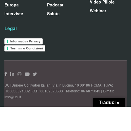
Video Pillole
Europa
Podcast
Webinar
Interviste
Salute
Legal
Informativa Privacy
Termini e Condizioni
UCI Unione Coltivatori Italiani Via in Lucina, 10 00186 ROMA | P.IVA:
IT05630521002 | C.F.: 80189670583 | Telefono: 06 6871043 | E-mail:
info@uci.it
Traduci »