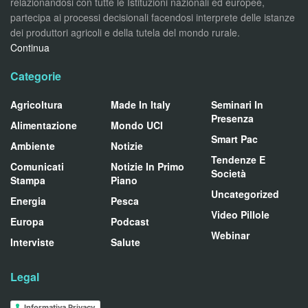
relazionandosi con tutte le Istituzioni nazionali ed europee,
partecipa ai processi decisionali facendosi interprete delle istanze
dei produttori agricoli e della tutela del mondo rurale.
Continua
Categorie
Agricoltura
Made In Italy
Seminari In
Presenza
Alimentazione
Mondo UCI
Smart Pac
Ambiente
Notizie
Tendenze E
Comunicati
Notizie In Primo
Società
Stampa
Piano
Uncategorized
Energia
Pesca
Video Pillole
Europa
Podcast
Webinar
Interviste
Salute
Legal
Informativa Privacy