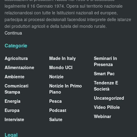
legalmente il 16 Gennaio 1974. Opera sul territorio nazionale
relazionandosi con tutte le Istituzioni nazionali ed europee,
partecipa ai processi decisionali facendosi interprete delle istanze
dei produttori agricoli e della tutela del mondo rurale.
Continua
Categorie
Agricoltura
Made In Italy
Seminari In
Presenza
Alimentazione
Mondo UCI
Smart Pac
Ambiente
Notizie
Tendenze E
Comunicati
Notizie In Primo
Società
Stampa
Piano
Uncategorized
Energia
Pesca
Video Pillole
Europa
Podcast
Webinar
Interviste
Salute
Legal