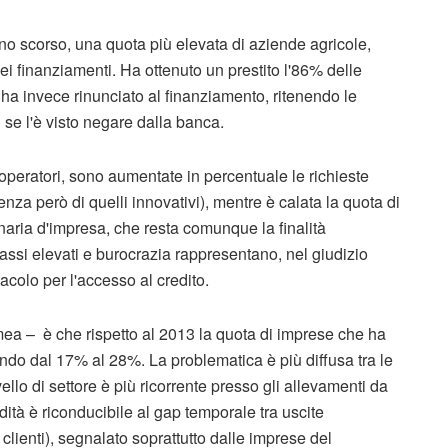
anno scorso, una quota più elevata di aziende agricole,
 finanziamenti. Ha ottenuto un prestito l'86% delle
 ha invece rinunciato al finanziamento, ritenendo le
i se l'è visto negare dalla banca.
 operatori, sono aumentate in percentuale le richieste
denza però di quelli innovativi), mentre è calata la quota di
rdinaria d'impresa, che resta comunque la finalità
 tassi elevati e burocrazia rappresentano, nel giudizio
stacolo per l'accesso al credito.
smea – è che rispetto al 2013 la quota di imprese che ha
ando dal 17% al 28%. La problematica è più diffusa tra le
llo di settore è più ricorrente presso gli allevamenti da
dità è riconducibile al gap temporale tra uscite
 clienti), segnalato soprattutto dalle imprese del