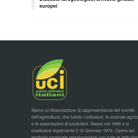
europei
Siamo un’Associazione di rappresentanza del mondo
dell’agricoltura, che tutela i coltivatori, le aziende agric
e le associazioni di produttori. Nasce nel 1966 e si
costituisce legalmente il 16 Gennaio 1974. Opera sul
territorio nazionale relazionandosi con tutte le Istituzion