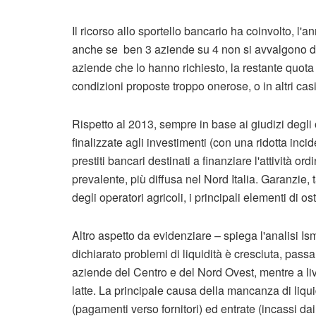
Il ricorso allo sportello bancario ha coinvolto, l'
anche se ben 3 aziende su 4 non si avvalgono dei
aziende che lo hanno richiesto, la restante quota
condizioni proposte troppo onerose, o in altri cas
Rispetto al 2013, sempre in base ai giudizi degli
finalizzate agli investimenti (con una ridotta inci
prestiti bancari destinati a finanziare l'attività o
prevalente, più diffusa nel Nord Italia. Garanzie,
degli operatori agricoli, i principali elementi di o
Altro aspetto da evidenziare – spiega l'analisi I
dichiarato problemi di liquidità è cresciuta, pass
aziende del Centro e del Nord Ovest, mentre a live
latte. La principale causa della mancanza di liqui
(pagamenti verso fornitori) ed entrate (incassi dai