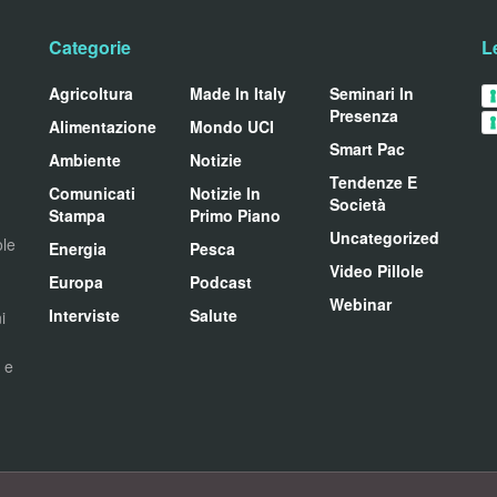
Categorie
L
Agricoltura
Made In Italy
Seminari In
Presenza
Alimentazione
Mondo UCI
Smart Pac
Ambiente
Notizie
Tendenze E
Comunicati
Notizie In
Società
Stampa
Primo Piano
Uncategorized
ole
Energia
Pesca
Video Pillole
Europa
Podcast
Webinar
Interviste
Salute
i
i e