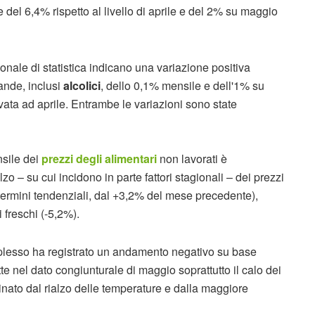
e del 6,4% rispetto al livello di aprile e del 2% su maggio
zionale di statistica indicano una variazione positiva
ande, inclusi
alcolici
, dello 0,1% mensile e dell'1% su
evata ad aprile. Entrambe le variazioni sono state
ensile dei
prezzi degli alimentari
non lavorati è
zo – su cui incidono in parte fattori stagionali – dei prezzi
n termini tendenziali, dal +3,2% del mese precedente),
i freschi (-5,2%).
plesso ha registrato un andamento negativo su base
te nel dato congiunturale di maggio soprattutto il calo dei
rminato dal rialzo delle temperature e dalla maggiore