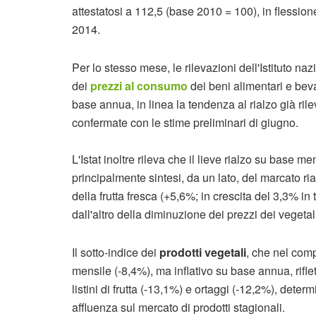
attestatosi a 112,5 (base 2010 = 100), in flession
2014.
Per lo stesso mese, le rilevazioni dell'Istituto na
dei
prezzi al consumo
dei beni alimentari e bev
base annua, in linea la tendenza al rialzo già ril
confermate con le stime preliminari di giugno.
L'Istat inoltre rileva che il lieve rialzo su base m
principalmente sintesi, da un lato, del marcato rial
della frutta fresca (+5,6%; in crescita del 3,3% i
dall'altro della diminuzione dei prezzi dei vegetal
Il sotto-indice dei
prodotti vegetali
, che nel com
mensile (-8,4%), ma inflativo su base annua, riflet
listini di frutta (-13,1%) e ortaggi (-12,2%), dete
affluenza sul mercato di prodotti stagionali.