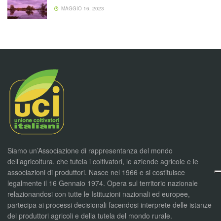
MAGGIO 16, 2023
Siamo un’Associazione di rappresentanza del mondo
dell’agricoltura, che tutela i coltivatori, le aziende agricole e le
associazioni di produttori. Nasce nel 1966 e si costituisce
legalmente il 16 Gennaio 1974. Opera sul territorio nazionale
relazionandosi con tutte le Istituzioni nazionali ed europee,
partecipa ai processi decisionali facendosi interprete delle istanze
dei produttori agricoli e della tutela del mondo rurale.