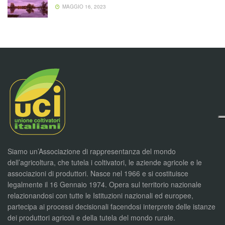
MAGGIO 16, 2023
Siamo un’Associazione di rappresentanza del mondo
dell’agricoltura, che tutela i coltivatori, le aziende agricole e le
associazioni di produttori. Nasce nel 1966 e si costituisce
legalmente il 16 Gennaio 1974. Opera sul territorio nazionale
relazionandosi con tutte le Istituzioni nazionali ed europee,
partecipa ai processi decisionali facendosi interprete delle istanze
dei produttori agricoli e della tutela del mondo rurale.