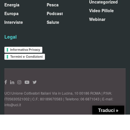
Uncategorized
Energia
Pesca
Video Pillole
Europa
Podcast
Webinar
Interviste
Salute
Legal
Informativa Privacy
Termini e Condizioni
UCI Unione Coltivatori Italiani Via in Lucina, 10 00186 ROMA | P.IVA:
IT05630521002 | C.F.: 80189670583 | Telefono: 06 6871043 | E-mail:
info@uci.it
Traduci »