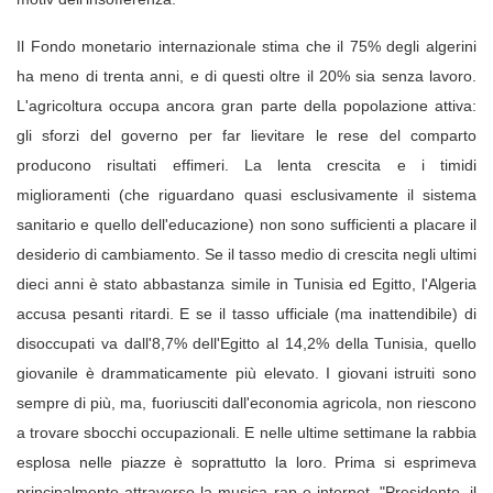
Il Fondo monetario internazionale stima che il 75% degli algerini
ha meno di trenta anni, e di questi oltre il 20% sia senza lavoro.
L'agricoltura occupa ancora gran parte della popolazione attiva:
gli sforzi del governo per far lievitare le rese del comparto
producono risultati effimeri. La lenta crescita e i timidi
miglioramenti (che riguardano quasi esclusivamente il sistema
sanitario e quello dell'educazione) non sono sufficienti a placare il
desiderio di cambiamento. Se il tasso medio di crescita negli ultimi
dieci anni è stato abbastanza simile in Tunisia ed Egitto, l'Algeria
accusa pesanti ritardi. E se il tasso ufficiale (ma inattendibile) di
disoccupati va dall'8,7% dell'Egitto al 14,2% della Tunisia, quello
giovanile è drammaticamente più elevato. I giovani istruiti sono
sempre di più, ma, fuoriusciti dall'economia agricola, non riescono
a trovare sbocchi occupazionali. E nelle ultime settimane la rabbia
esplosa nelle piazze è soprattutto la loro. Prima si esprimeva
principalmente attraverso la musica rap e internet. "Presidente, il