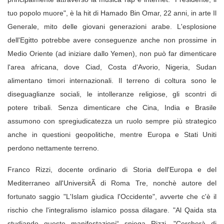
tuo popolo muore", è la hit di Hamado Bin Omar, 22 anni, in arte Il
Generale, mito delle giovani generazioni arabe.
L'esplosione
dell'Egitto potrebbe avere conseguenze anche non prossime in
Medio Oriente (ad iniziare dallo Yemen), non può far dimenticare
l'area africana, dove Ciad, Costa d'Avorio, Nigeria, Sudan
alimentano timori internazionali. Il terreno di coltura sono le
diseguaglianze sociali, le intolleranze religiose, gli scontri di
potere tribali. Senza dimenticare che Cina, India e Brasile
assumono con spregiudicatezza un ruolo sempre più strategico
anche in questioni geopolitiche, mentre Europa e Stati Uniti
perdono nettamente terreno.
Franco Rizzi, docente ordinario di Storia dell'Europa e del
Mediterraneo all'UniversitÃ di Roma Tre, nonchè autore del
fortunato saggio "L'Islam giudica l'Occidente", avverte che c'è il
rischio che l'integralismo islamico possa dilagare. "Al Qaida sta
studiando queste manifestazioni“ spiega Rizzi. "Cercherà di