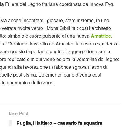
la Filiera del Legno friulana coordinata da Innova Fvg.
. Ma anche incontrarsi, giocare, stare insieme, in uno
trata rivolta verso i Monti Sibillini”: così l’architetto
etto: simbolo e cuore pulsante di una nuova
Amatrice
.
ra: “Abbiamo trasferito ad Amatrice la nostra esperienza
izzare questo importante punto di aggregazione per la
replicato e in cui viene esibita la versatilità del legno:
quindi alla lavorazione in fabbrica sgrava i lavori di
 quelle post sisma. L’elemento legno diventa così
suto economico della zona.
Next Post
Puglia, il lattiero – caseario fa squadra