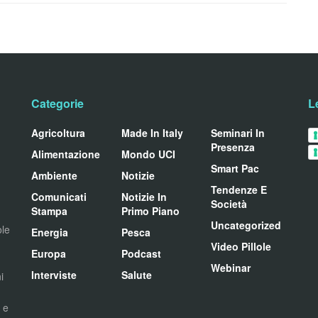
Categorie
L
Agricoltura
Made In Italy
Seminari In
Presenza
Alimentazione
Mondo UCI
Smart Pac
Ambiente
Notizie
Tendenze E
Comunicati
Notizie In
Società
Stampa
Primo Piano
Uncategorized
ole
Energia
Pesca
Video Pillole
Europa
Podcast
Webinar
Interviste
Salute
i
i e