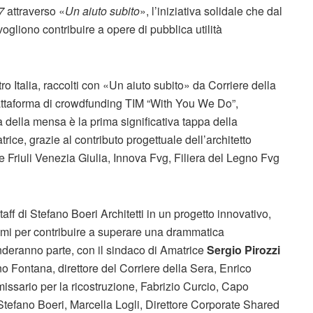
7
attraverso «
Un aiuto subito
», l’iniziativa solidale che dal
ogliono contribuire a opere di pubblica utilità
tro Italia, raccolti con «Un aiuto subito» da Corriere della
attaforma di crowdfunding TIM “With You We Do”,
a della mensa è la prima significativa tappa della
ice, grazie al contributo progettuale dell’architetto
e Friuli Venezia Giulia, Innova Fvg, Filiera del Legno Fvg
aff di Stefano Boeri Architetti in un progetto innovativo,
simi per contribuire a superare una drammatica
deranno parte, con il sindaco di Amatrice
Sergio Pirozzi
ano Fontana, direttore del Corriere della Sera, Enrico
issario per la ricostruzione, Fabrizio Curcio, Capo
 Stefano Boeri, Marcella Logli, Direttore Corporate Shared