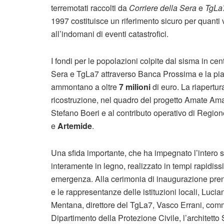
terremotati raccolti da
Corriere della Sera
e
TgLa
1997 costituisce un riferimento sicuro per quanti v
all’indomani di eventi catastrofici.
I fondi per le popolazioni colpite dal sisma in cen
Sera e TgLa7 attraverso Banca Prossima e la pi
ammontano a oltre
7 milioni
di euro. La riapertur
ricostruzione, nel quadro del progetto Amate Amatr
Stefano Boeri e al contributo operativo di Region
e
Artemide
.
Una sfida importante, che ha impegnato l’intero st
interamente in legno, realizzato in tempi rapidis
emergenza. Alla cerimonia di inaugurazione pren
e le rappresentanze delle istituzioni locali, Luci
Mentana, direttore del TgLa7, Vasco Errani, comm
Dipartimento della Protezione Civile, l’architetto