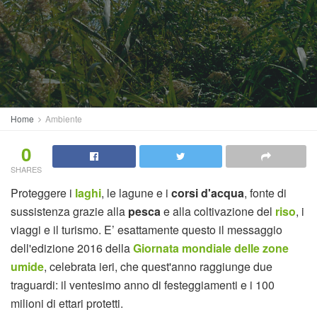
Home
Ambiente
0
SHARES
Proteggere i
laghi
, le lagune e i
corsi d'acqua
, fonte di
sussistenza grazie alla
pesca
e alla coltivazione del
riso
, i
viaggi e il turismo. E’ esattamente questo il messaggio
dell'edizione 2016 della
Giornata mondiale delle zone
umide
, celebrata ieri, che quest'anno raggiunge due
traguardi: il ventesimo anno di festeggiamenti e i 100
milioni di ettari protetti.